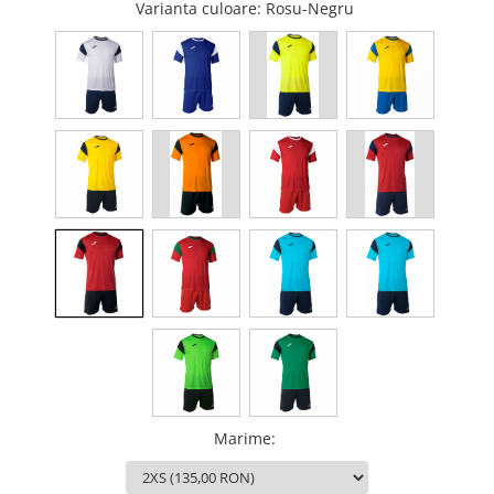
Varianta culoare
: Rosu-Negru
Marime
: