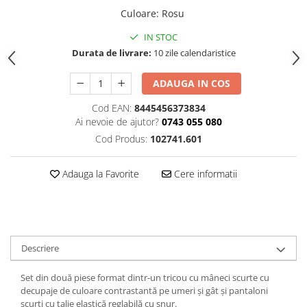
Culoare
:
Rosu
IN STOC
Durata de livrare:
10 zile calendaristice
ADAUGA IN COS
Cod EAN:
8445456373834
Ai nevoie de ajutor?
0743 055 080
Cod Produs:
102741.601
Adauga la Favorite
Cere informatii
Descriere
Set din două piese format dintr-un tricou cu mâneci scurte cu
decupaje de culoare contrastantă pe umeri și gât și pantaloni
scurți cu talie elastică reglabilă cu șnur.