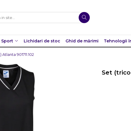
Sport
Lichidari de stoc
Ghid de mărimi
Tehnologii î
 Atlanta 901711.102
Set (tric