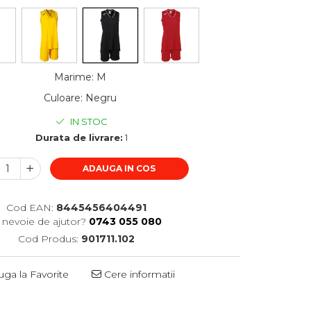
Marime
:
M
Culoare
:
Negru
IN STOC
Durata de livrare:
1
ADAUGA IN COS
Cod EAN:
8445456404491
i nevoie de ajutor?
0743 055 080
Cod Produs:
901711.102
ga la Favorite
Cere informatii