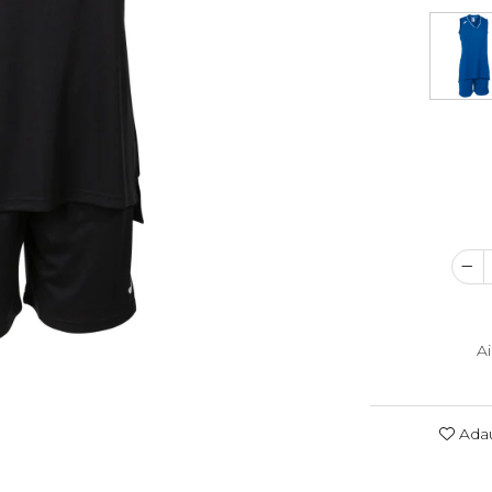
A
Adau