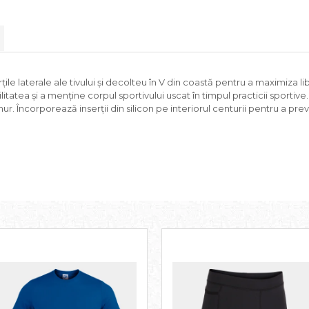
ile laterale ale tivului și decolteu în V din coastă pentru a maximiza 
tatea și a menține corpul sportivului uscat în timpul practicii sportive.
 șnur. Încorporează inserții din silicon pe interiorul centurii pentru a p