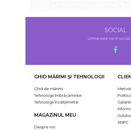
SOCIAL
Urmareste-ne in socia
GHID MĂRIMI ȘI TEHNOLOGII
CLIE
Ghid de mărimi
Metode
Tehnologii îmbrăcăminte
Politic
Tehnologii încălțăminte
Garant
Informa
MAGAZINUL MEU
Solutio
ANPC
Despre noi