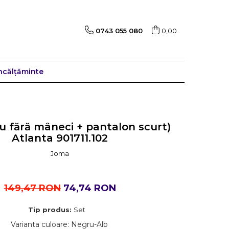
0743 055 080
0,00
ncălțăminte
ou fără mâneci + pantalon scurt)
Atlanta 901711.102
Joma
149,47 RON
74,74 RON
Tip produs:
Set
Varianta culoare
: Negru-Alb