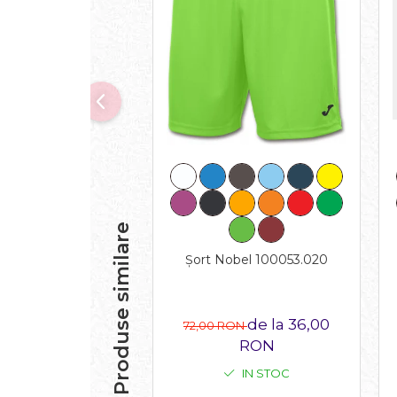
Produse similare
Șort Nobel 100053.020
de la 36,00
72,00 RON
RON
IN STOC