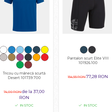
Pantalon scurt Elite VIII
101926.100
Tricou cu mânecă scurtă
77,28 RON
154,55 RON
Desert 101739.700
de la 37,00
74,00 RON
RON
IN STOC
IN STOC