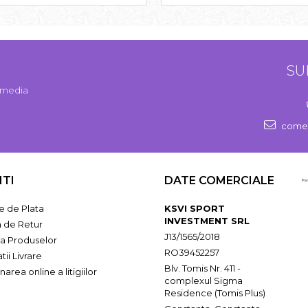
SU
l media
comen
NTI
DATE COMERCIALE
 de Plata
KSVI SPORT
INVESTMENT SRL
a de Retur
J13/1565/2018
ia Produselor
RO39452257
tii Livrare
Blv. Tomis Nr. 411 -
narea online a litigiilor
complexul Sigma
Residence (Tomis Plus)