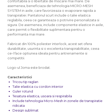
confortabila si o libertate de miscare mai mare. De
asemenea, beneficiaza de tehnologia MICRO-MESH
SYSTEM in axile, care favorizeaza o evaporare rapida a
transpiratiei. Pantalonul scurt include o talie elastica
reglabila, ceea ce garanteaza o potrivire personalizata si
sigura. De asemenea, include componente elastice in axile,
care permit o flexibilitate suplimentara pentru o
performanta mai mare.
Fabricat din 100% poliester interlock, acest set ofera
durabilitate, usurinta si o excelenta transpirabilitate, ceea
ce-l face optiunea ideala pentru antrenamente si
competitii.
Logo-ul Joma este brodat.
Caracteristici
Tricou tip raglan
Talie elastica cu cordon interior
Guler rotund
Tesatura elastica, usoara si respirabila
Include tehnologia Micro-Mesh in zonele de transpiratie
ridicata
Design sublimat