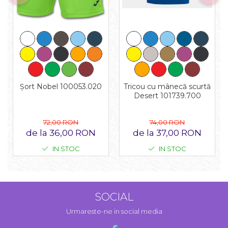
Tricou cu mânecă scurtă
Șort Nobel 100053.020
Desert 101739.700
74,00 RON
72,00 RON
de la 37,00 RON
de la 36,00 RON
IN STOC
IN STOC
SOCIAL
Urmareste-ne in social media