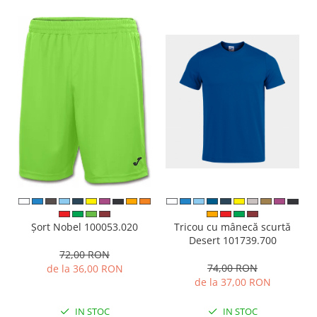
Tricou cu mânecă scurtă
Șort Nobel 100053.020
Desert 101739.700
72,00 RON
74,00 RON
de la 36,00 RON
de la 37,00 RON
IN STOC
IN STOC