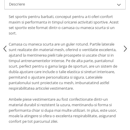
Descriere
Set sportiv pentru barbati, conceput pentru a-ti oferi confort
maxim si performanta in timpul oricarei activitati sportive. Acest
set sportiv este format dintr-o camasa cu maneca scurta si un
sort.
Camasa cu maneca scurta are un guler rotund. Partile laterale
sunt realizate din material mesh, oferind o ventilatie excelenta,
ajutand la mentinerea pielii tale proaspete si uscate chiar si in
timpul antrenamentelor intense. Pe de alta parte, pantalonul
scurt, perfect pentru o gama larga de sporturi, are un sistem de
dubla ajustare care include o talie elastica si sireturi interioare,
permitand o ajustare personalizata si sigura. Lateralele
pantalonului sunt proiectate cu mesh, imbunatatind astfel
respirabilitatea articolei vestimentare.
Ambele piese vestimentare au fost confectionate dintr-un
material durabil si rezistent la uzura, mentinandu-si forma si
performanta chiar si dupa mai multe utilizari. In plus, este usor,
moale la atingere si ofera o excelenta respirabilitate, asigurand
confort pe tot parcursul zilei.