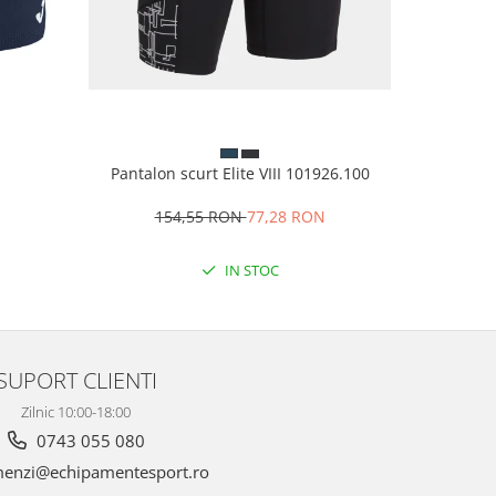
Albast
Pantalon scurt Elite VIII 101926.100
Pantofi te
154,55 RON
77,28 RON
28
IN STOC
SUPORT CLIENTI
Zilnic 10:00-18:00
0743 055 080
enzi@echipamentesport.ro