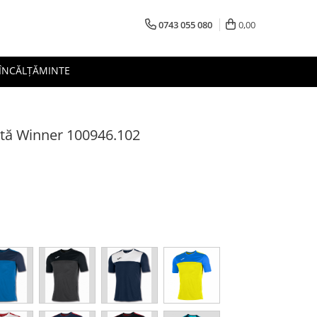
0743 055 080
0,00
 ÎNCĂLȚĂMINTE
tă Winner 100946.102