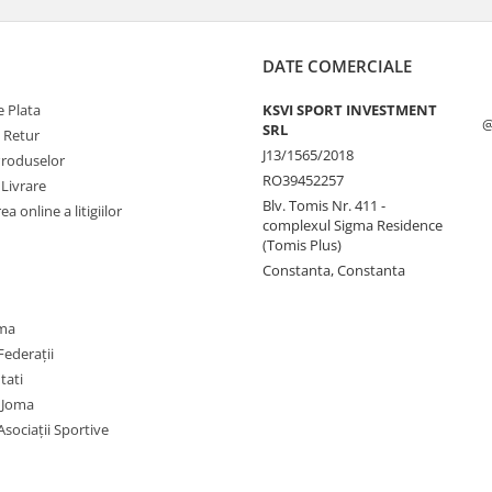
DATE COMERCIALE
 Plata
KSVI SPORT INVESTMENT
@
SRL
e Retur
J13/1565/2018
Produselor
RO39452257
 Livrare
Blv. Tomis Nr. 411 -
a online a litigiilor
complexul Sigma Residence
(Tomis Plus)
Constanta, Constanta
oma
Federații
utati
 Joma
Asociații Sportive