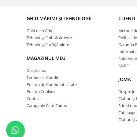
GHID MĂRIMI ȘI TEHNOLOGII
CLIENTI
Ghid de mărimi
Metode de
Tehnologii îmbrăcăminte
Politica d
Tehnologii încălțăminte
Garantia 
Informatii
MAGAZINUL MEU
Solutionare
ANPC
Despre noi
Termeni si Conditii
JOMA
Politica de Confidentialitate
Politica Cookies
Despre J
Contact
Cluburi și 
Campanie Card Cadou
Stiri si no
Cataloage
Cluburi și 