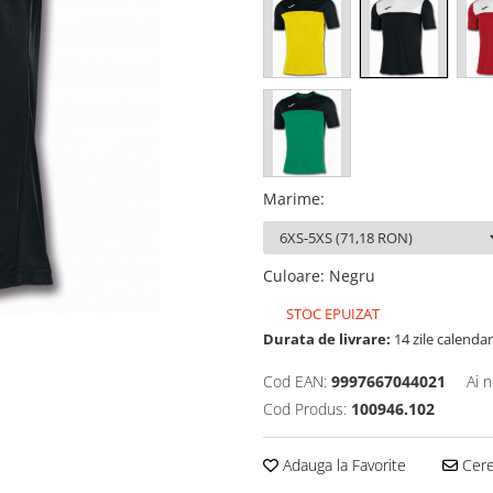
Marime
:
Culoare
:
Negru
STOC EPUIZAT
Durata de livrare:
14 zile calendar
Cod EAN:
9997667044021
Ai 
Cod Produs:
100946.102
Adauga la Favorite
Cere 