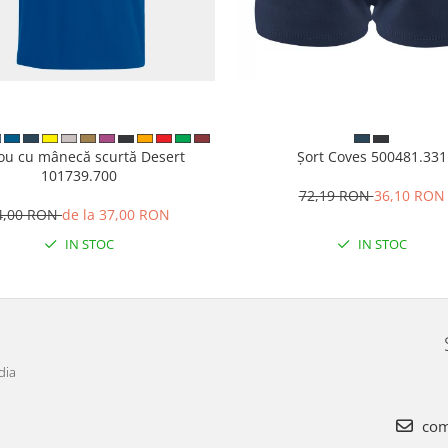
cou cu mânecă scurtă Desert
Șort Coves 500481.331
101739.700
72,19 RON
36,10 RON
4,00 RON
de la 37,00 RON
IN STOC
IN STOC
dia
com