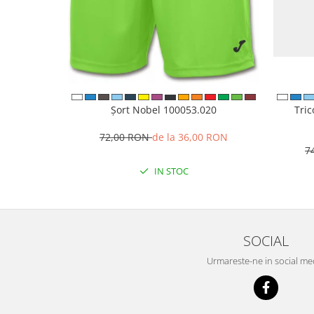
Șort Nobel 100053.020
Tri
72,00 RON
de la 36,00 RON
7
IN STOC
SOCIAL
Urmareste-ne in social me