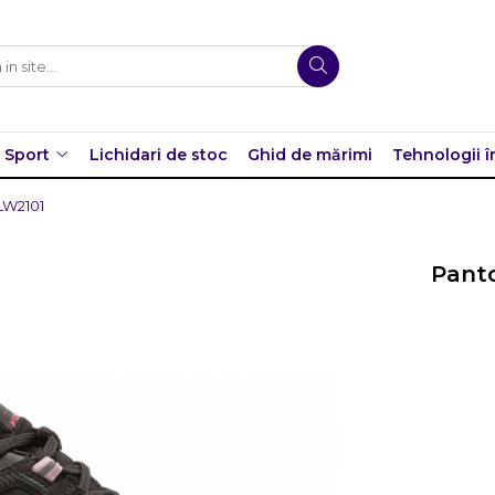
Sport
Lichidari de stoc
Ghid de mărimi
Tehnologii î
OLW2101
Panto