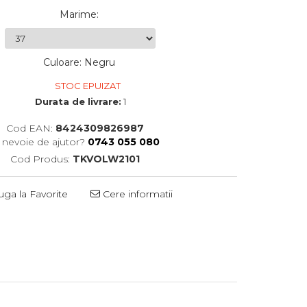
Marime
:
Culoare
:
Negru
STOC EPUIZAT
Durata de livrare:
1
Cod EAN:
8424309826987
i nevoie de ajutor?
0743 055 080
Cod Produs:
TKVOLW2101
ga la Favorite
Cere informatii