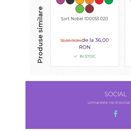
Produse similare
Șort Nobel 100053.020
de la 36,00
72,00 RON
RON
IN STOC
SOCIAL
Urmareste-ne in socia