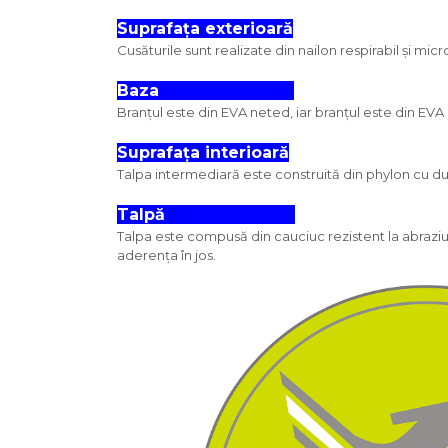
Suprafața exterioară
Cusăturile sunt realizate din nailon respirabil și m
Baza
Branțul este din EVA neted, iar branțul este din EV
Suprafața interioară
Talpa intermediară este construită din phylon cu d
Talpă
Talpa este compusă din cauciuc rezistent la abraziu
aderența în jos.