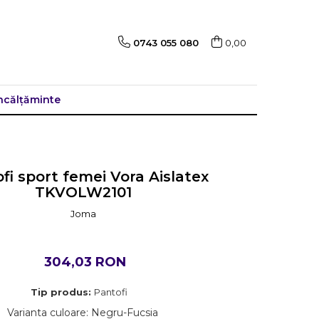
0743 055 080
0,00
ncălțăminte
fi sport femei Vora Aislatex
TKVOLW2101
Joma
304,03 RON
Tip produs:
Pantofi
Varianta culoare
:
Negru-Fucsia