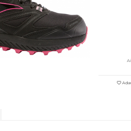
A
Adau