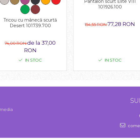
Pantalon scurt Elite VIII
101926.100
Tricou cu mânecă scurtă
77,28 RON
154,55 RON
Desert 101739.700
de la 37,00
74,00 RON
RON
IN STOC
IN STOC
SU
l media
comen