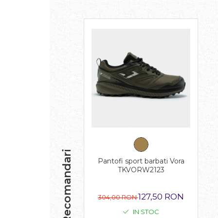
Recomandari
Pantofi sport barbati Vora
TKVORW2123
127,50 RON
304,00 RON
IN STOC