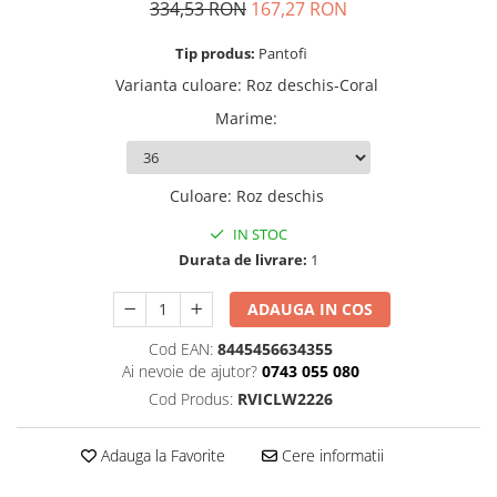
Mingi alte sporturi
Volei
Jachete
Salopete
Seturi
334,53 RON
167,27 RON
Jambiere
Seturi
Sorturi
Mingi fotbal
Yoga
Tip produs:
Pantofi
Pantaloni
Sorturi
Treninguri
Ochelari inot
Varianta culoare
:
Roz deschis-Coral
Seturi
Topuri
Tricouri
Palete Padel
Treninguri
Treninguri
Veste
Marime
:
Prosoape
Veste
Veste
Incaltaminte
Rucsacuri
Incaltaminte
Incaltaminte
Confort - Casual
Culoare
:
Roz deschis
Saci
Alergare - Atletism
Alergare - Atletism
Fotbal si fotbal de sala
IN STOC
Confort - Casual
Confort - Casual
Papuci
Sepci si palarii
Durata de livrare:
1
Drumetii
Drumetii
Sandale
Sosete
Fotbal si fotbal de sala
Fotbal si fotbal de sala
Sport
ADAUGA IN COS
Veste antrenament
Papuci
Papuci
Cod EAN:
8445456634355
Sandale
Sandale
Ai nevoie de ajutor?
0743 055 080
Tenis - Padel
Tenis - Padel
Cod Produs:
RVICLW2226
Trail
Trail
Volei - Handbal
Volei - Handbal
Adauga la Favorite
Cere informatii