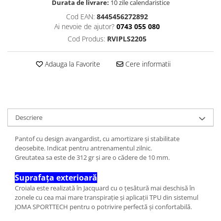
Durata de livrare:
10 zile calendaristice
Cod EAN:
8445456272892
Ai nevoie de ajutor?
0743 055 080
Cod Produs:
RVIPLS2205
Adauga la Favorite
Cere informatii
Descriere
Pantof cu design avangardist, cu amortizare și stabilitate
deosebite. Indicat pentru antrenamentul zilnic.
Greutatea sa este de 312 gr și are o cădere de 10 mm.
Suprafața exterioară
Croiala este realizată în Jacquard cu o țesătură mai deschisă în
zonele cu cea mai mare transpirație și aplicații TPU din sistemul
JOMA SPORTTECH pentru o potrivire perfectă și confortabilă.