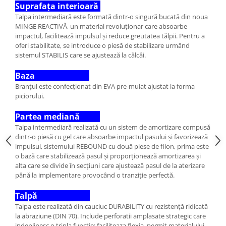
Suprafața interioară
Talpa intermediară este formată dintr-o singură bucată din noua
MINGE REACTIVĂ, un material revoluționar care absoarbe
impactul, facilitează impulsul și reduce greutatea tălpii. Pentru a
oferi stabilitate, se introduce o piesă de stabilizare urmând
sistemul STABILIS care se ajustează la călcâi.
Baza
Branțul este confecționat din EVA pre-mulat ajustat la forma
piciorului.
Partea mediană
Talpa intermediară realizată cu un sistem de amortizare compusă
dintr-o piesă cu gel care absoarbe impactul pasului și favorizează
impulsul, sistemului REBOUND cu două piese de filon, prima este
o bază care stabilizează pasul și proporționează amortizarea și
alta care se divide în secțiuni care ajustează pasul de la aterizare
până la implementare provocând o tranziție perfectă.
Talpă
Talpa este realizată din cauciuc DURABILITY cu rezistență ridicată
la abraziune (DIN 70). Include perforatii amplasate strategic care
indeplinesc o tripla functie: faciliteaza flexia, permit materialului