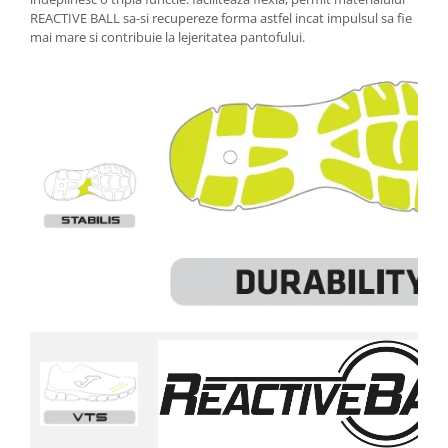
REACTIVE BALL sa-si recupereze forma astfel incat impulsul sa fie
mai mare si contribuie la lejeritatea pantofului.