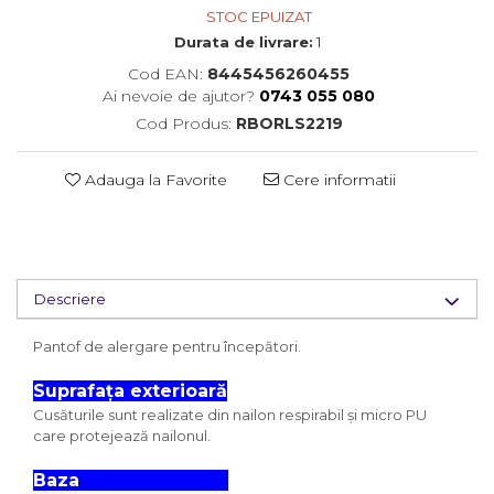
STOC EPUIZAT
Durata de livrare:
1
Cod EAN:
8445456260455
Ai nevoie de ajutor?
0743 055 080
Cod Produs:
RBORLS2219
Adauga la Favorite
Cere informatii
Descriere
Pantof de alergare pentru începători.
Suprafața exterioară
Cusăturile sunt realizate din nailon respirabil și micro PU
care protejează nailonul.
Baza