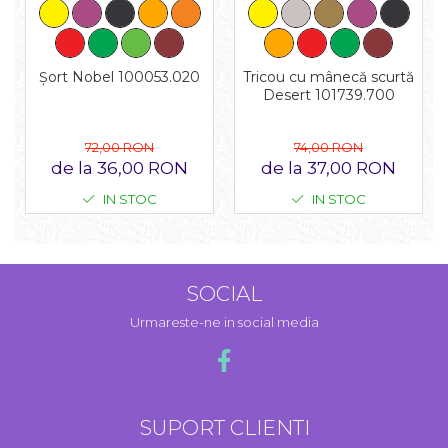
Tricou cu mânecă scurtă
Șort Nobel 100053.020
Desert 101739.700
74,00 RON
72,00 RON
de la 37,00 RON
de la 36,00 RON
IN STOC
IN STOC
SOCIAL
Urmareste-ne in social media
SUPORT CLIENTI