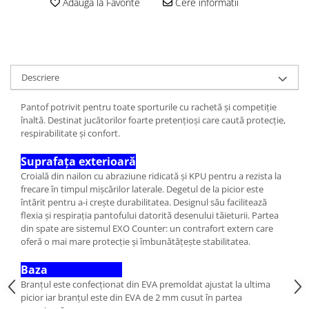
Adauga la Favorite
Cere informatii
Descriere
Pantof potrivit pentru toate sporturile cu rachetă și competiție
înaltă. Destinat jucătorilor foarte pretențioși care caută protecție,
respirabilitate și confort.
Suprafața exterioară
Croială din nailon cu abraziune ridicată și KPU pentru a rezista la
frecare în timpul mișcărilor laterale. Degetul de la picior este
întărit pentru a-i crește durabilitatea. Designul său facilitează
flexia și respirația pantofului datorită desenului tăieturii. Partea
din spate are sistemul EXO Counter: un contrafort extern care
oferă o mai mare protecție și îmbunătățește stabilitatea.
Baza
Branțul este confecționat din EVA premoldat ajustat la ultima
picior iar branțul este din EVA de 2 mm cusut în partea