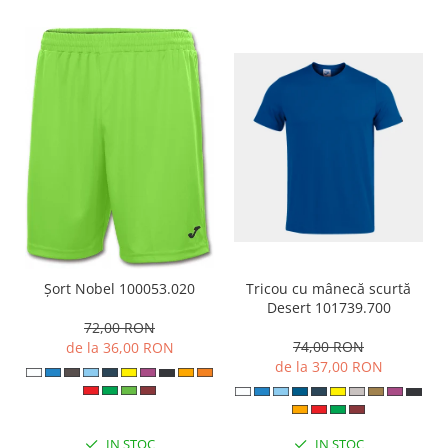
Tricou cu mânecă scurtă
Șort Nobel 100053.020
Desert 101739.700
72,00 RON
74,00 RON
de la 36,00 RON
de la 37,00 RON
IN STOC
IN STOC