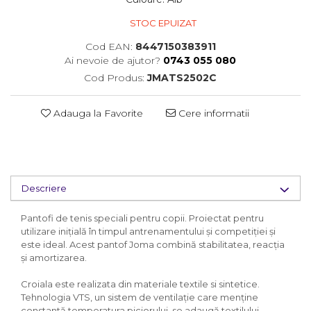
STOC EPUIZAT
Cod EAN:
8447150383911
Ai nevoie de ajutor?
0743 055 080
Cod Produs:
JMATS2502C
Adauga la Favorite
Cere informatii
Descriere
Pantofi de tenis speciali pentru copii. Proiectat pentru
utilizare inițială în timpul antrenamentului și competiției și
este ideal. Acest pantof Joma combină stabilitatea, reacția
și amortizarea.
Croiala este realizata din materiale textile si sintetice.
Tehnologia VTS, un sistem de ventilație care menține
constantă temperatura piciorului, se adaugă textilului.