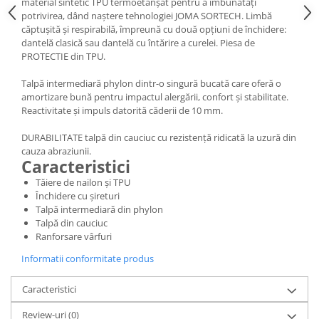
material sintetic TPU termoetanșat pentru a îmbunătăți
potrivirea, dând naștere tehnologiei JOMA SORTECH. Limbă
căptușită și respirabilă, împreună cu două opțiuni de închidere:
dantelă clasică sau dantelă cu întărire a curelei. Piesa de
PROTECTIE din TPU.
Talpă intermediară phylon dintr-o singură bucată care oferă o
amortizare bună pentru impactul alergării, confort și stabilitate.
Reactivitate și impuls datorită căderii de 10 mm.
DURABILITATE talpă din cauciuc cu rezistență ridicată la uzură din
cauza abraziunii.
Caracteristici
Tăiere de nailon și TPU
Închidere cu șireturi
Talpă intermediară din phylon
Talpă din cauciuc
Ranforsare vârfuri
Informatii conformitate produs
Caracteristici
Review-uri
(0)