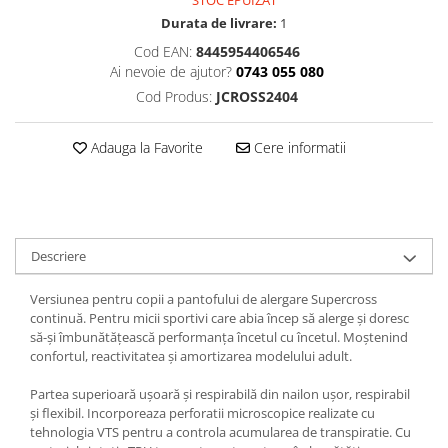
STOC EPUIZAT
Durata de livrare:
1
Cod EAN:
8445954406546
Ai nevoie de ajutor?
0743 055 080
Cod Produs:
JCROSS2404
Adauga la Favorite
Cere informatii
Descriere
Versiunea pentru copii a pantofului de alergare Supercross
continuă. Pentru micii sportivi care abia încep să alerge și doresc
să-și îmbunătățească performanța încetul cu încetul. Moștenind
confortul, reactivitatea și amortizarea modelului adult.
Partea superioară ușoară și respirabilă din nailon ușor, respirabil
și flexibil. Incorporeaza perforatii microscopice realizate cu
tehnologia VTS pentru a controla acumularea de transpiratie. Cu