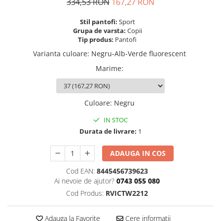
Mingi alte sporturi
Volei
Jachete
Salopete
Seturi
334,53 RON
167,27 RON
Jambiere
Seturi
Sorturi
Mingi fotbal
Yoga
Stil pantofi:
Sport
Pantaloni
Sorturi
Treninguri
Ochelari inot
Grupa de varsta:
Copii
Seturi
Topuri
Tricouri
Tip produs:
Pantofi
Palete Padel
Treninguri
Treninguri
Veste
Varianta culoare
:
Negru-Alb-Verde fluorescent
Prosoape
Veste
Veste
Incaltaminte
Marime
:
Rucsacuri
Incaltaminte
Incaltaminte
Confort - Casual
Saci
Alergare - Atletism
Alergare - Atletism
Fotbal si fotbal de sala
Culoare
:
Negru
Confort - Casual
Confort - Casual
Papuci
Sepci si palarii
Drumetii
Drumetii
Sandale
IN STOC
Sosete
Durata de livrare:
1
Fotbal si fotbal de sala
Fotbal si fotbal de sala
Sport
Veste antrenament
Papuci
Papuci
ADAUGA IN COS
Sandale
Sandale
Tenis - Padel
Tenis - Padel
Cod EAN:
8445456739623
Ai nevoie de ajutor?
0743 055 080
Trail
Trail
Cod Produs:
RVICTW2212
Volei - Handbal
Volei - Handbal
Adauga la Favorite
Cere informatii