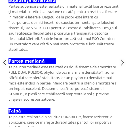
Suprafața exterioară
Partea superioară este realizată din material textil foarte rezistent
și material sintetic la abraziune ridicată pentru a rezista la frecare
în mișcările laterale. Degetul de la picior este întărit cu
încorporarea de mici inserții de cauciuc termoetanșate folosind
sistemul JOMA SORTECH pentru a-i crește durabilitatea. Designul
său facilitează flexibilitatea piciorului și transpirația datorită
desenului tăieturii. Spatele încorporează sistemul EXO Counter;
un contrafort care oferă o mai mare protecție și îmbunătățește
stabilitatea.
Partea mediană
Talpa intermediară este realizată cu două sisteme de amortizare
FULL DUAL PULSOR: phylon de cea mai mare densitate în zona
călcâiului care oferă stabilitate, iar un phylon cu densitate mai
mică este inclus în partea inferioară pentru a oferi o amortizare și
un impuls excelent. De asemenea, încorporează sistemul
STABILIS, o piesă care stabilizează amprenta la sol și previne
virajele necorespunzătoare.
Talpă
Talpa este realizată din cauciuc DURABILITY, foarte rezistent la
abraziune, ceea ce mărește durabilitatea pantofilor împotriva