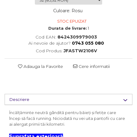
Culoare
:
Rosu
STOC EPUIZAT
Durata de livrare:
1
Cod EAN:
8424309979003
Ai nevoie de ajutor?
0743 055 080
Cod Produs:
JFASTW2106V
Adauga la Favorite
Cere informatii
Descriere
Încălțăminte neutră gândită pentru băieți și fetițe care
încep să facă running. Niciodată nu vei uita pantofii cu care
ai alergat primii tăi kilometri.
Suprafața exterioară