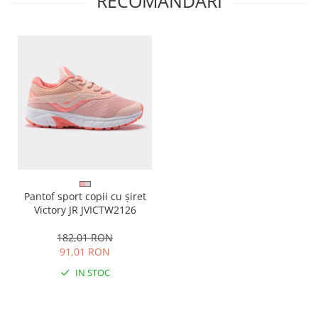
RECOMANDARI
Pantof sport copii cu șiret
Victory JR JVICTW2126
182,01 RON
91,01 RON
IN STOC