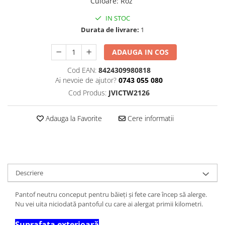
Culoare
:
Roz
IN STOC
Durata de livrare:
1
ADAUGA IN COS
Cod EAN:
8424309980818
Ai nevoie de ajutor?
0743 055 080
Cod Produs:
JVICTW2126
Adauga la Favorite
Cere informatii
Descriere
Pantof neutru conceput pentru băieți și fete care încep să alerge.
Nu vei uita niciodată pantoful cu care ai alergat primii kilometri.
Suprafața exterioară