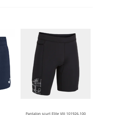
Pantalon scurt Elite VIII 101926.100
Pantofi te