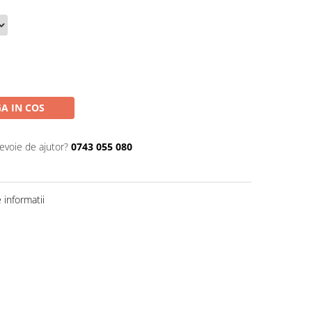
A IN COS
nevoie de ajutor?
0743 055 080
informatii