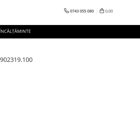
0743 055 080
0,00
 ÎNCĂLȚĂMINTE
 902319.100