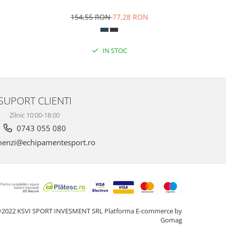
154,55 RON
77,28 RON
28
Albast
IN STOC
SUPORT CLIENTI
Zilnic 10:00-18:00
0743 055 080
enzi@echipamentesport.ro
2022 KSVI SPORT INVESMENT SRL
Platforma E-commerce by
Gomag