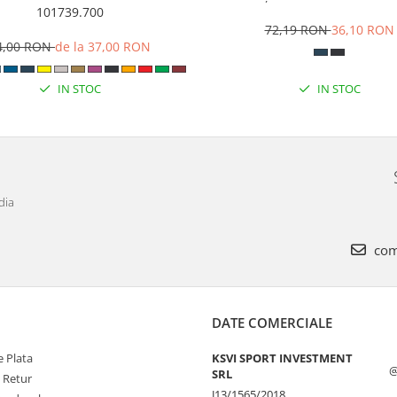
101739.700
72,19 RON
36,10 RON
4,00 RON
de la 37,00 RON
IN STOC
IN STOC
dia
com
DATE COMERCIALE
 Plata
KSVI SPORT INVESTMENT
@
SRL
e Retur
J13/1565/2018