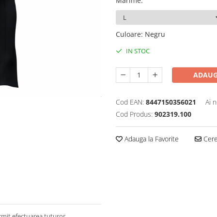
Marime
:
Culoare
:
Negru
IN STOC
ADAUG
Cod EAN:
8447150356021
Ai 
Cod Produs:
902319.100
Adauga la Favorite
Cere 
ermit efectuarea tuturor