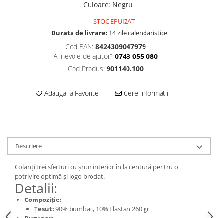
Culoare
:
Negru
STOC EPUIZAT
Durata de livrare:
14 zile calendaristice
Cod EAN:
8424309047979
Ai nevoie de ajutor?
0743 055 080
Cod Produs:
901140.100
Adauga la Favorite
Cere informatii
Descriere
Colanți trei sferturi cu șnur interior în la centură pentru o
potrivire optimă și logo brodat.
Detalii:
Compoziție:
Țesut:
90% bumbac, 10% Elastan 260 gr