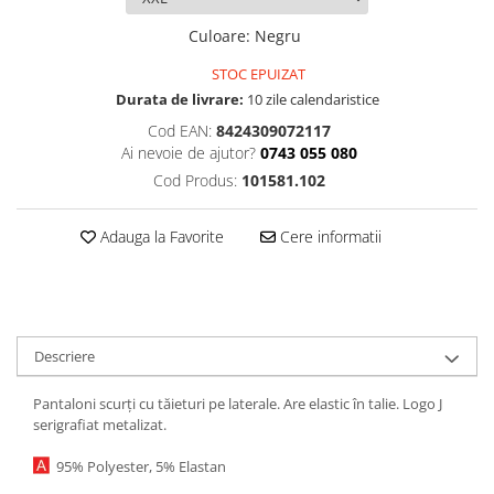
Culoare
:
Negru
STOC EPUIZAT
Durata de livrare:
10 zile calendaristice
Cod EAN:
8424309072117
Ai nevoie de ajutor?
0743 055 080
Cod Produs:
101581.102
Adauga la Favorite
Cere informatii
Descriere
Pantaloni scurți cu tăieturi pe laterale. Are elastic în talie. Logo J
serigrafiat metalizat.
95% Polyester, 5% Elastan