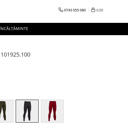
0743 055 080
0,00
 ÎNCĂLȚĂMINTE
I 101925.100