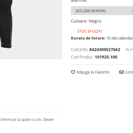
Marime
:
Culoare
:
Negru
STOC EPUIZAT
Durata de livrare:
10 zile calendar
Cod EAN:
8424309527662
Ai 
Cod Produs:
101925.100
Adauga la Favorite
Cere 
i fermoar la spate cu tiv. Desen