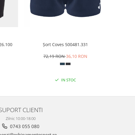
926.100
Șort Coves 500481.331
Șor
N
72,19 RON
36,10 RON
1
IN STOC
SUPORT CLIENTI
Zilnic 10:00-18:00
0743 055 080
enzi@echipamentesport.ro