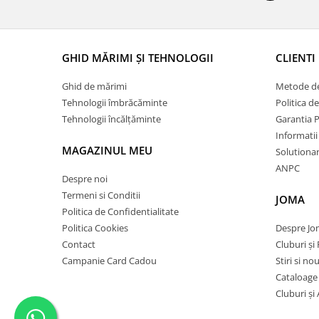
GHID MĂRIMI ȘI TEHNOLOGII
CLIENTI
Ghid de mărimi
Metode de
Tehnologii îmbrăcăminte
Politica d
Tehnologii încălțăminte
Garantia 
Informatii
MAGAZINUL MEU
Solutionare
ANPC
Despre noi
Termeni si Conditii
JOMA
Politica de Confidentialitate
Politica Cookies
Despre J
Contact
Cluburi și 
Campanie Card Cadou
Stiri si no
Cataloage
Cluburi și 