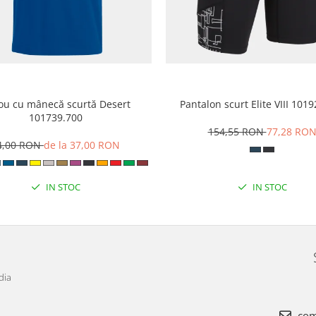
cou cu mânecă scurtă Desert
Pantalon scurt Elite VIII 101
101739.700
154,55 RON
77,28 RO
4,00 RON
de la 37,00 RON
IN STOC
IN STOC
dia
com