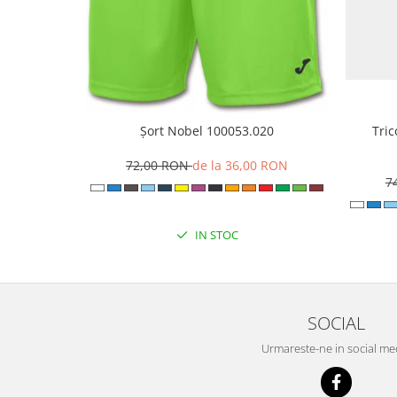
Șort Nobel 100053.020
Tri
72,00 RON
de la 36,00 RON
7
IN STOC
SOCIAL
Urmareste-ne in social me