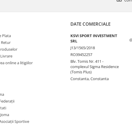
DATE COMERCIALE
 Plata
KSVI SPORT INVESTMENT
@
SRL
e Retur
J13/1565/2018
Produselor
RO39452257
 Livrare
Blv. Tomis Nr. 411 -
a online a litigiilor
complexul Sigma Residence
(Tomis Plus)
Constanta, Constanta
oma
Federații
utati
 Joma
Asociații Sportive