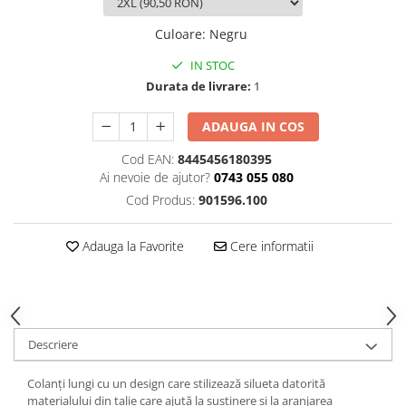
Culoare
:
Negru
IN STOC
Durata de livrare:
1
ADAUGA IN COS
Cod EAN:
8445456180395
Ai nevoie de ajutor?
0743 055 080
Cod Produs:
901596.100
Adauga la Favorite
Cere informatii
Descriere
Colanți lungi cu un design care stilizează silueta datorită
materialului din talie care ajută la susținere și la aranjarea