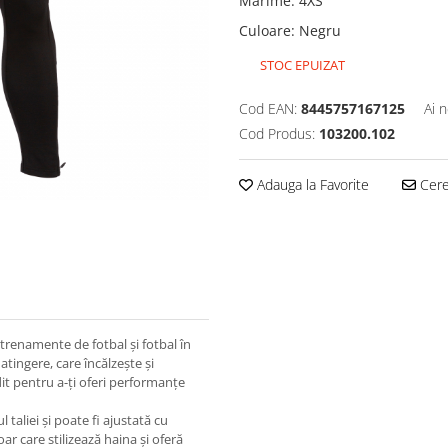
Marime
:
4XS
Culoare
:
Negru
STOC EPUIZAT
Cod EAN:
8445757167125
Ai 
Cod Produs:
103200.102
Adauga la Favorite
Cere 
trenamente de fotbal și fotbal în
 atingere, care încălzește și
ndit pentru a-ți oferi performanțe
l taliei și poate fi ajustată cu
r care stilizează haina și oferă