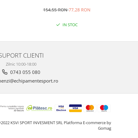
154,55 RON
77,28 RON
1
IN STOC
SUPORT CLIENTI
Zilnic 10:00-18:00
0743 055 080
enzi@echipamentesport.ro
2022 KSVI SPORT INVESMENT SRL
Platforma E-commerce by
Gomag