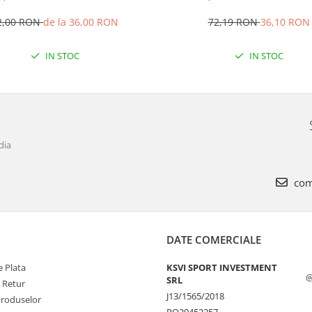
2,00 RON
de la 36,00 RON
72,19 RON
36,10 RON
IN STOC
IN STOC
dia
com
DATE COMERCIALE
 Plata
KSVI SPORT INVESTMENT
@
SRL
e Retur
J13/1565/2018
Produselor