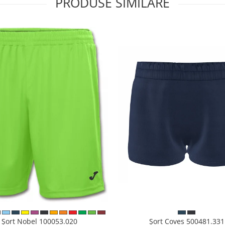
PRODUSE SIMILARE
Șort Nobel 100053.020
Șort Coves 500481.331