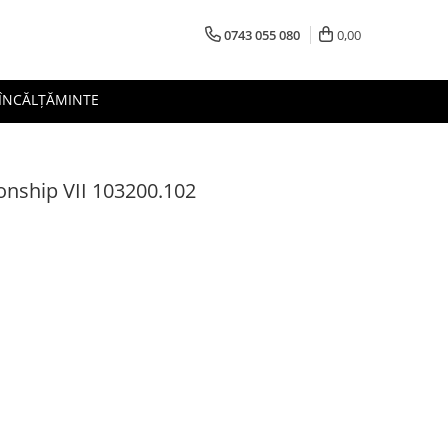
0743 055 080
0,00
 ÎNCĂLȚĂMINTE
nship VII 103200.102