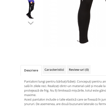
Mingi alte sporturi
Volei
Jachete
Salopete
Seturi
Jambiere
Seturi
Sorturi
Mingi fotbal
Yoga
Pantaloni
Sorturi
Treninguri
Ochelari inot
Seturi
Topuri
Tricouri
Palete Padel
Treninguri
Treninguri
Veste
Prosoape
Veste
Veste
Incaltaminte
Rucsacuri
Incaltaminte
Incaltaminte
Confort - Casual
Saci
Alergare - Atletism
Alergare - Atletism
Fotbal si fotbal de sala
Confort - Casual
Confort - Casual
Papuci
Sepci si palarii
Drumetii
Drumetii
Sandale
Sosete
Fotbal si fotbal de sala
Fotbal si fotbal de sala
Sport
Veste antrenament
Papuci
Papuci
Caracteristici
Review-uri
(0)
Descriere
Sandale
Sandale
Pantaloni lungi pentru bărbați/băieți. Concepuți pentru an
Tenis - Padel
Tenis - Padel
sală în zilele reci. Realizați dintr-un material cald și moale la
Trail
Trail
protejează de frig. Nu îți limitează mișcările, totul este gâ
Volei - Handbal
Volei - Handbal
maxime.
Acest pantalon include o talie elastică care se fixează în juru
șnururi. De asemenea, are două buzunare laterale cu fermoa