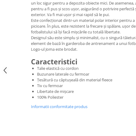
un loc sigur pentru a depozita obiecte mici. De asemenea, 
pentru a fi pus și scos ușor, asigurând o potrivire perfectă ș
exterior. Va fi mai ușor și mai rapid să le pui.
Este confecționat dintr-un material polar interior pentru a
picioare. În plus, este rezistent la frecare și spălare, ușor d
fotbalistului să își facă mișcările cu totală libertate.
Designul său este simplu și minimalist, cu o singură tăietur
element de bază în garderoba de antrenament a unui fotba
Logo-ul Joma este brodat.
Caracteristici
Talie elastică cu cordon
Buzunare laterale cu fermoar
Țesătură cu căptușeală din material fleece
Tiv cu fermoar
Libertate de mișcare
100% Poliester
Informatii conformitate produs