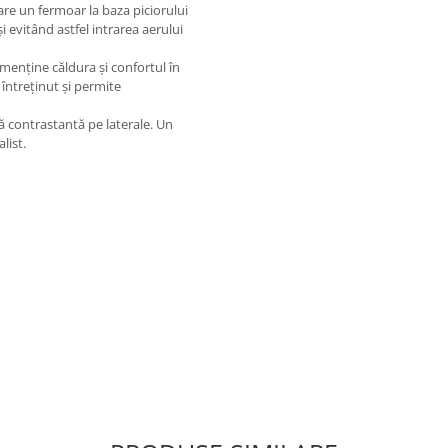
are un fermoar la baza piciorului
i evitând astfel intrarea aerului
 menține căldura și confortul în
e întreținut și permite
ă contrastantă pe laterale. Un
list.