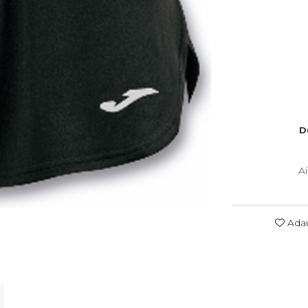
D
A
Adau