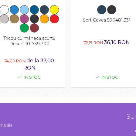
Șort Coves 500481.331
Tricou cu mânecă scurtă
36,10 RON
72,19 RON
Desert 101739.700
de la 37,00
74,00 RON
RON
IN STOC
IN STOC
SU
l media