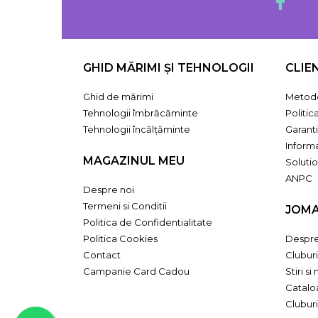
GHID MĂRIMI ȘI TEHNOLOGII
CLIE
Ghid de mărimi
Metode
Tehnologii îmbrăcăminte
Politic
Tehnologii încălțăminte
Garant
Informa
MAGAZINUL MEU
Solutio
ANPC
Despre noi
Termeni si Conditii
JOM
Politica de Confidentialitate
Politica Cookies
Despr
Contact
Cluburi
Campanie Card Cadou
Stiri si
Catal
Cluburi