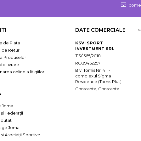
comen
NTI
DATE COMERCIALE
 de Plata
KSVI SPORT
INVESTMENT SRL
a de Retur
J13/1565/2018
ia Produselor
RO39452257
tii Livrare
Blv. Tomis Nr. 411 -
narea online a litigiilor
complexul Sigma
Residence (Tomis Plus)
Constanta, Constanta
A
e Joma
 și Federații
 noutati
oage Joma
 și Asociații Sportive