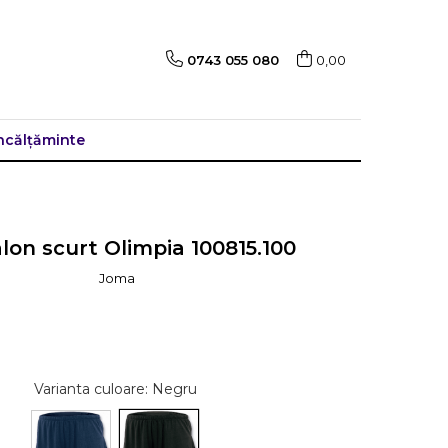
0743 055 080
0,00
ncălțăminte
lon scurt Olimpia 100815.100
Joma
139,30 RON
Varianta culoare
: Negru