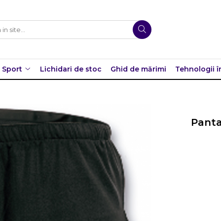
Sport
Lichidari de stoc
Ghid de mărimi
Tehnologii î
Panta