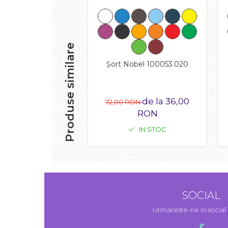
Produse similare
Șort Nobel 100053.020
de la 36,00
72,00 RON
RON
IN STOC
SOCIAL
Urmareste-ne in socia