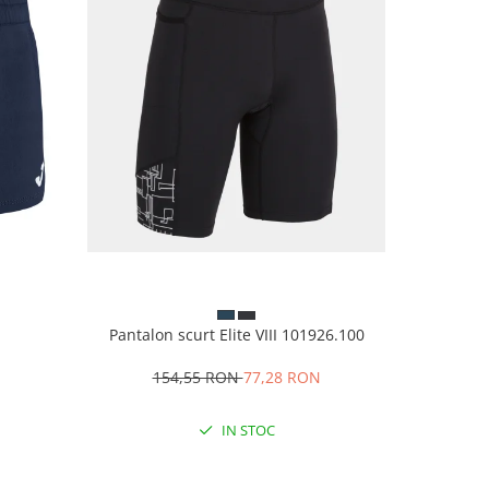
Albast
Pantalon scurt Elite VIII 101926.100
Pantofi te
154,55 RON
77,28 RON
28
IN STOC