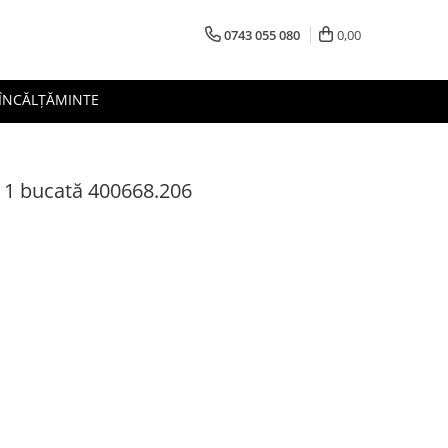
0743 055 080
0,00
 ÎNCĂLȚĂMINTE
 1 bucată 400668.206