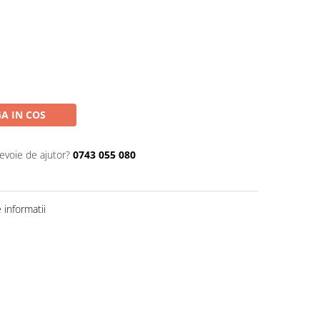
A IN COS
nevoie de ajutor?
0743 055 080
informatii