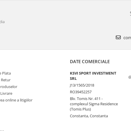
dia
com
DATE COMERCIALE
 Plata
KSVI SPORT INVESTMENT
@
SRL
e Retur
J13/1565/2018
Produselor
RO39452257
 Livrare
Blv. Tomis Nr. 411 -
a online a litigiilor
complexul Sigma Residence
(Tomis Plus)
Constanta, Constanta