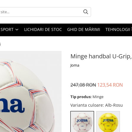
SPORT
LICHIDARI DE STOC
GHID DE MĂRIMI
TEHNOLOGII
6
Minge handbal U-Grip,
Joma
247,08 RON
123,54 RON
Tip produs:
Minge
Varianta culoare
: Alb-Rosu