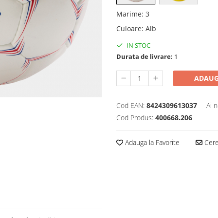
Marime
:
3
Culoare
:
Alb
IN STOC
Durata de livrare:
1
ADAUG
Cod EAN:
8424309613037
Ai 
Cod Produs:
400668.206
Adauga la Favorite
Cere 