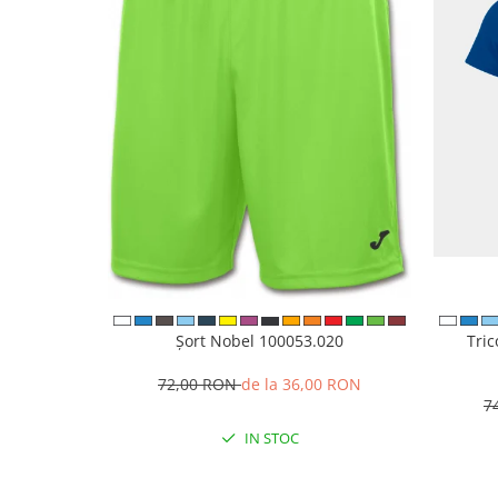
Șort Nobel 100053.020
Tri
72,00 RON
de la 36,00 RON
7
IN STOC