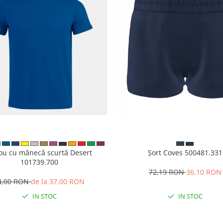
cou cu mânecă scurtă Desert
Șort Coves 500481.331
101739.700
72,19 RON
36,10 RON
4,00 RON
de la 37,00 RON
IN STOC
IN STOC