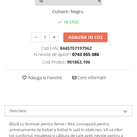
Culoare
:
Negru
IN STOC
ADAUGA IN COS
Cod EAN:
8445757197962
Ai nevoie de ajutor?
0743 055 080
Cod Produs:
901863.106
Adauga la Favorite
Cere informatii
Descriere
Bluză cu fermoar pentru femei / fete, concepută pentru
antrenamente de fotbal și fotbal în sală în zilele reci. Vă va oferi
tot confortul, moalețea și căldura de care aveți nevoie pentru a