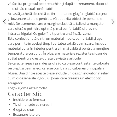
vă facilita progresul pe teren, chiar și după antrenament, datorită
stilului său casual confortabil.
Această jachetă deschisă cu fermoar are o glugă reglabilă cu șnur
și buzunare laterale pentru a vă depozita obiectele personale
mici. De asemenea, are o margine elastică la talie și la manșete,
care oferă o potrivire optimă și mai confortabilă și previne
intrarea frigului. Cu guler înalt pentru a vă încălzi zona.
Este confecționată dintr-un material moale, confortabil și ușor,
care permite în același timp libertatea totală de mișcare. Include
material polar în interior pentru a fi mai caldă și pentru a menține
temperatura corpului. În plus, are materiale rezistente și ușor de
spălat pentru a crește durata de viață a articolei.
Se caracterizează prin designul său cu piese contrastante colorate
pe piept și pe mâneci, care se combină cu culoarea principală a
bluzei. Una dintre aceste piese include un design inovator în relief
cu mici desene ale logo-ului Joma, care creează un efect optic
atrăgător.
Logo-ul Joma este brodat.
Caracteristici
Închidere cu fermoar
Tiv și manșete cu nervuri
Glugă cu șnur
Buzunare laterale