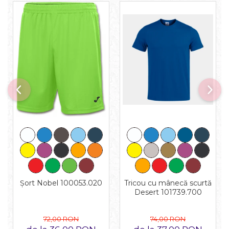
Tricou cu mânecă scurtă
Șort Nobel 100053.020
Desert 101739.700
74,00 RON
72,00 RON