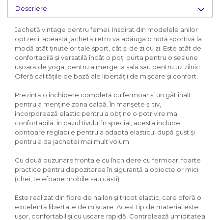
Descriere
Jachetă vintage pentru femei. Inspirat din modelele anilor
optzeci, această jachetă retro va adăuga o notă sportivă la
modă atât ținutelor tale sport, cât și de zi cu zi. Este atât de
confortabilă și versatilă încât o poți purta pentru o sesiune
ușoară de yoga, pentru a merge la sală sau pentru uz zilnic.
Oferă calitățile de bază ale libertății de mișcare și confort.
Prezintă o închidere completă cu fermoar și un gât înalt
pentru a menține zona caldă. În manșete și tiv,
încorporează elastic pentru a obține o potrivire mai
confortabilă. În cazul tivului în special, acesta include
opritoare reglabile pentru a adapta elasticul după gust și
pentru a da jachetei mai mult volum.
Cu două buzunare frontale cu închidere cu fermoar, foarte
practice pentru depozitarea în siguranță a obiectelor mici
(chei, telefoane mobile sau căști).
Este realizat din fibre de nailon și tricot elastic, care oferă o
excelentă libertate de mișcare. Acest tip de material este
ușor, confortabil și cu uscare rapidă. Controlează umiditatea