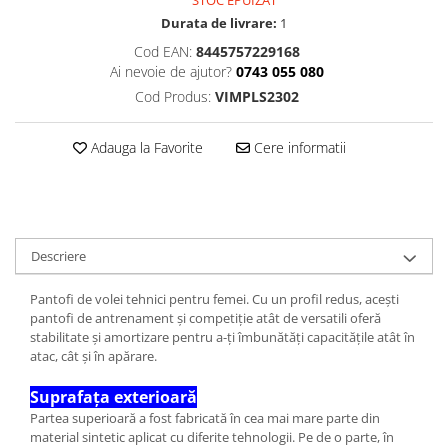
STOC EPUIZAT
Durata de livrare:
1
Cod EAN:
8445757229168
Ai nevoie de ajutor?
0743 055 080
Cod Produs:
VIMPLS2302
Adauga la Favorite
Cere informatii
Descriere
Pantofi de volei tehnici pentru femei. Cu un profil redus, acești
pantofi de antrenament și competiție atât de versatili oferă
stabilitate și amortizare pentru a-ți îmbunătăți capacitățile atât în
atac, cât și în apărare.
Suprafața exterioară
Partea superioară a fost fabricată în cea mai mare parte din
material sintetic aplicat cu diferite tehnologii. Pe de o parte, în