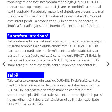
zona degetelor a fost incorporată tehnologia JOMA SPORTECH,
care are ca scop protejarea zonei și care se combină cu material
textil respirabil. Pe laterale, materialul sintetic are o densitate mai
mică și are mici perforații din sistemul de ventilație VTS. Călcâiul
este întărit pentru a proteja zona. Și în partea superioară și în
limbă, a fost adăugat spumă interioară pentru un confort sporit.
Suprafața interioară
Talpa intermediară a fost realizată cu o dublă densitate de phylon
utilizând tehnologia de dublă amortizare FULL DUAL PULSOR.
Partea superioară este mai fermă pentru a oferi stabilitate, iar
partea inferioară este realizată cu tehnologia REACTIVE BALL. În
partea centrală, include o piesă STABILIS, care oferă mai multă
stabilitate și suport, esențială pentru a preveni accidentările.
Talpă
Tălpicul este compus din cauciuc DURABILITY de înaltă calitate.
Pentru a facilita mișcările de rotație în volei, talpa are structura
ROTATION, care oferă o senzație mare de confort în timpul
salturilor și deplasărilor laterale. Și pentru ca tranziția de la pas să
fie mai dinamică, talpa prezintă sistemul de linii de flexibilitate
FLEXO în partea din față.