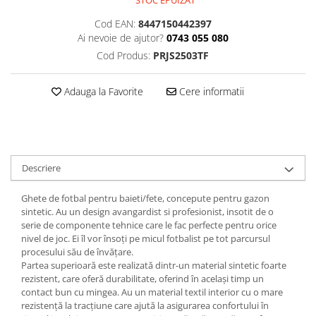
STOC EPUIZAT
Cod EAN:
8447150442397
Ai nevoie de ajutor?
0743 055 080
Cod Produs:
PRJS2503TF
Adauga la Favorite
Cere informatii
Descriere
Ghete de fotbal pentru baieti/fete, concepute pentru gazon
sintetic. Au un design avangardist si profesionist, insotit de o
serie de componente tehnice care le fac perfecte pentru orice
nivel de joc. Ei îl vor însoți pe micul fotbalist pe tot parcursul
procesului său de învățare.
Partea superioară este realizată dintr-un material sintetic foarte
rezistent, care oferă durabilitate, oferind în același timp un
contact bun cu mingea. Au un material textil interior cu o mare
rezistență la tracțiune care ajută la asigurarea confortului în