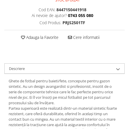
STOC EPUIZAT
Cod EAN:
8447150441918
Ai nevoie de ajutor?
0743 055 080
Cod Produs:
PRJS2501TF
Adauga la Favorite
Cere informatii
Descriere
Ghete de fotbal pentru baieti/fete, concepute pentru gazon
sintetic. Au un design avangardist si profesionist, insotit de o
serie de componente tehnice care le fac perfecte pentru orice
nivel de joc. Ei îl vor însoți pe micul fotbalist pe tot parcursul
procesului său de învățare.
Partea superioară este realizată dintr-un material sintetic foarte
rezistent, care oferă durabilitate, oferind în același timp un
contact bun cu mingea. Au un material textil interior cu o mare
rezistență la tracțiune care ajută la asigurarea confortului în