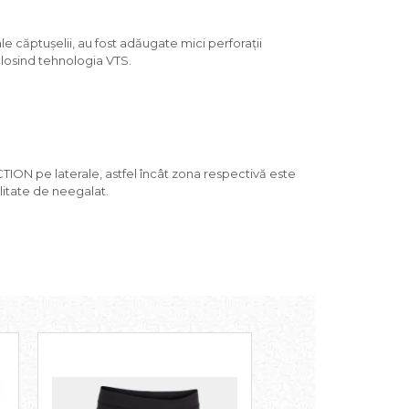
le căptușelii, au fost adăugate mici perforații
folosind tehnologia VTS.
TION pe laterale, astfel încât zona respectivă este
ilitate de neegalat.