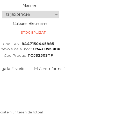
Marime
:
Culoare
:
Bleumarin
STOC EPUIZAT
Cod EAN:
8447150445985
i nevoie de ajutor?
0743 055 080
Cod Produs:
TOJS2503TF
ga la Favorite
Cere informatii
poate fi un teren de fotbal.