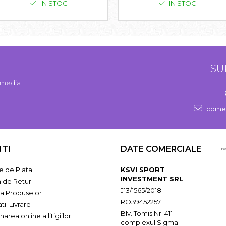
IN STOC
IN STOC
SU
l media
comen
NTI
DATE COMERCIALE
 de Plata
KSVI SPORT
INVESTMENT SRL
a de Retur
J13/1565/2018
ia Produselor
RO39452257
tii Livrare
Blv. Tomis Nr. 411 -
narea online a litigiilor
complexul Sigma