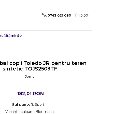
0743 055 080
0,00
ncălțăminte
bal copii Toledo JR pentru teren
sintetic TOJS2503TF
Joma
182,01 RON
Stil pantofi:
Sport
Varianta culoare
:
Bleumarin