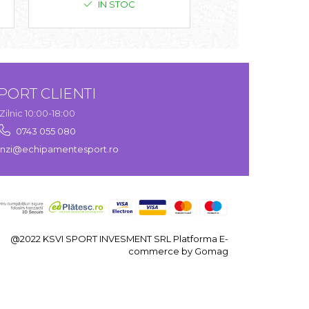
IN STOC
IN STO
PORT CLIENTI
Zilnic 10:00-18:00
0743 055 080
zi@echipamentesport.ro
@2022 KSVI SPORT INVESMENT SRL
Platforma E-
commerce by Gomag