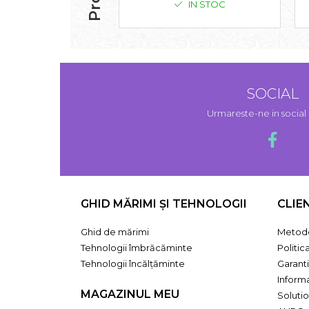
IN STOC
SOCIAL
Urmareste-ne in socia
GHID MĂRIMI ȘI TEHNOLOGII
CLIE
Ghid de mărimi
Metode
Tehnologii îmbrăcăminte
Politic
Tehnologii încălțăminte
Garant
Informa
MAGAZINUL MEU
Solutio