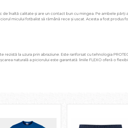
c de înaltă calitate și are un contact bun cu mingea. Pe ambele părți a
t piciorul micului fotbalist să rămână rece și uscat. Acesta a fost produs 
e rezistă la uzura prin abraziune. Este ranforsat cu tehnologia PROTEC
mișcarea naturală a piciorului este garantată: liniile FLEXO oferă o flexib