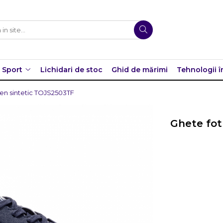
Sport
Lichidari de stoc
Ghid de mărimi
Tehnologii î
ren sintetic TOJS2503TF
Ghete fot