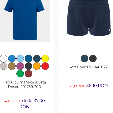
Șort Coves 500481.331
Tricou cu mânecă scurtă
36,10 RON
72,19 RON
Desert 101739.700
de la 37,00
74,00 RON
RON