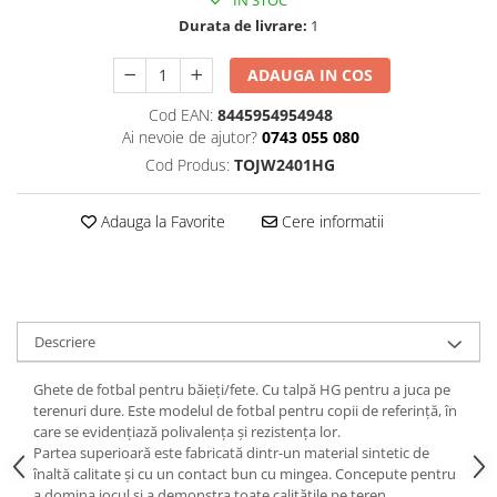
IN STOC
Durata de livrare:
1
ADAUGA IN COS
Cod EAN:
8445954954948
Ai nevoie de ajutor?
0743 055 080
Cod Produs:
TOJW2401HG
Adauga la Favorite
Cere informatii
Descriere
Ghete de fotbal pentru băieți/fete. Cu talpă HG pentru a juca pe
terenuri dure. Este modelul de fotbal pentru copii de referință, în
care se evidențiază polivalența și rezistența lor.
Partea superioară este fabricată dintr-un material sintetic de
înaltă calitate și cu un contact bun cu mingea. Concepute pentru
a domina jocul și a demonstra toate calitățile pe teren.