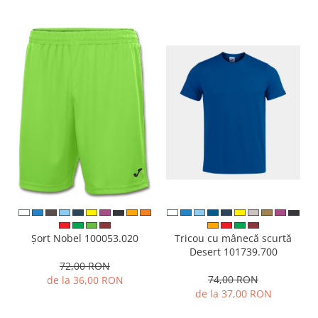
Tricou cu mânecă scurtă
Șort Nobel 100053.020
Desert 101739.700
72,00 RON
74,00 RON
de la 36,00 RON
de la 37,00 RON