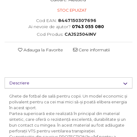
STOC EPUIZAT
Cod EAN:
8447150307696
Ai nevoie de ajutor?
0743 055 080
Cod Produs:
CAJS2504INV
Adauga la Favorite
Cere informatii
Descriere
Ghete de fotbal de sală pentru copii. Un model economic și
polivalent pentru ca cei mai mici să-și poată elibera energia
în acest sport.
Partea superioară este realizată în principal din material
sintetic, care oferă o rezistență excelentă, durabilitate și un
bun contact cu mingea. În acest material au fost adăugate
perforații VTS pentru ventilarea transpirației.
Cu protecție din cauciuc PROTECTION în vârf pentru a