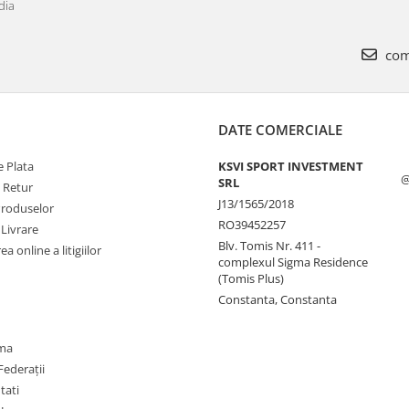
dia
com
DATE COMERCIALE
 Plata
KSVI SPORT INVESTMENT
@
SRL
e Retur
J13/1565/2018
Produselor
RO39452257
 Livrare
Blv. Tomis Nr. 411 -
a online a litigiilor
complexul Sigma Residence
(Tomis Plus)
Constanta, Constanta
oma
Federații
utati