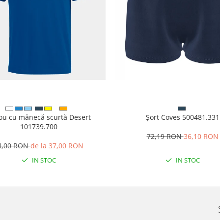
cou cu mânecă scurtă Desert
Șort Coves 500481.331
101739.700
72,19 RON
36,10 RON
4,00 RON
de la 37,00 RON
IN STOC
IN STOC