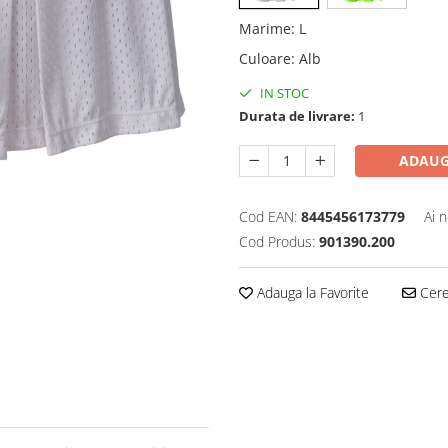
Marime
:
L
Culoare
:
Alb
IN STOC
Durata de livrare:
1
ADAUG
Cod EAN:
8445456173779
Ai 
Cod Produs:
901390.200
Adauga la Favorite
Cere 