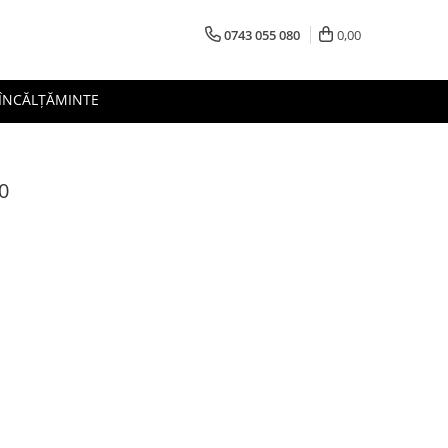
0743 055 080
0,00
 ÎNCĂLȚĂMINTE
0