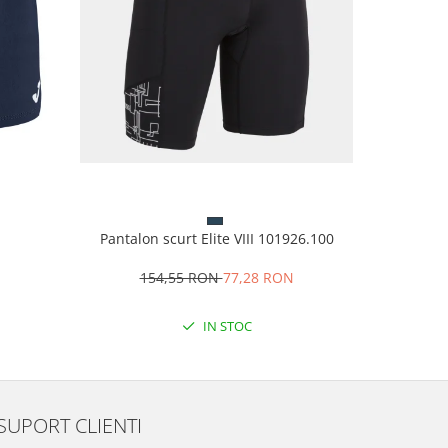
Albast
Pantalon scurt Elite VIII 101926.100
Pantofi te
154,55 RON
77,28 RON
28
IN STOC
SUPORT CLIENTI