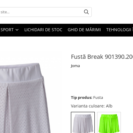
SPORT
LICHIDARI DE STOC
GHID DE MĂRIMI
TEHNOLOGII
Fustă Break 901390.20
Joma
Tip produs:
Fusta
Varianta culoare
: Alb