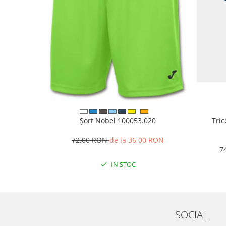
Șort Nobel 100053.020
Tri
72,00 RON
de la 36,00 RON
7
IN STOC
SOCIAL