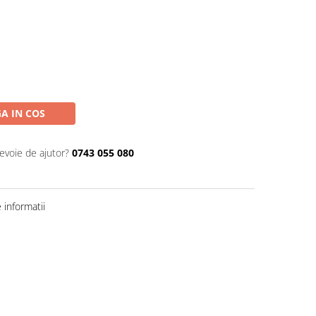
A IN COS
nevoie de ajutor?
0743 055 080
informatii