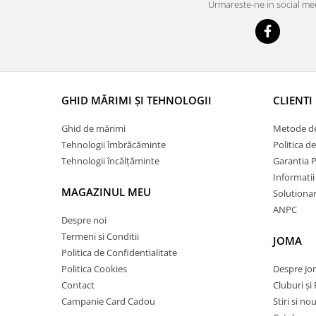
Urmareste-ne in social me
GHID MĂRIMI ȘI TEHNOLOGII
CLIENTI
Ghid de mărimi
Metode de
Tehnologii îmbrăcăminte
Politica d
Tehnologii încălțăminte
Garantia 
Informatii
MAGAZINUL MEU
Solutionare
ANPC
Despre noi
Termeni si Conditii
JOMA
Politica de Confidentialitate
Politica Cookies
Despre J
Contact
Cluburi și 
Campanie Card Cadou
Stiri si no