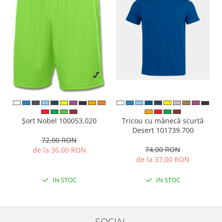
Tricou cu mânecă scurtă
Șort Nobel 100053.020
Desert 101739.700
72,00 RON
74,00 RON
de la 36,00 RON
de la 37,00 RON
IN STOC
IN STOC
SOCIAL