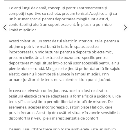
Colanți lungi de damă, concepuți pentru antrenamente și
competiții sportive cu racheta, precum tenisul. Acești colanți cu
un buzunar special pentru depozitarea mingii sunt elastici,
confortabili și oferă un suport excelent. În plus, nu pun nicio
limită mișcărilor.
Acești colanți au un strat de tul elastic în interiorul taliei pentru a
obține o potrivire mai bună în talie. În spate, acestea
încorporează un mic buzunar pentru a depozita obiecte mici,
precum cheile. Un alt extra este buzunarul specific pentru
depozitarea mingii, situat într-o zonă ușor accesibilă pentru a nu
pierde nicio secundă. Mingea este ținută pe loc datorită finisajului
elastic, care nu îi permite să alunece în timpul mișcării. Prin
urmare, jucătorul de tenis nu va pierde niciun punct jucând.
În ceea ce privește confecționarea, acesta a fost realizat cu
țesătură elastică care se adaptează la forma fizică a jucătorului de
tenis și în același timp permite libertate totală de mișcare. De
asemenea, acestea încorporează cusături plate Flatlock, care
previn frecarea. Acest tip de cusături situate în zonele sensibile la
disconfort la nivelul pielii măresc senzația de confort.
Designul său izbitor trece prin toate jambierele. Este un sublim