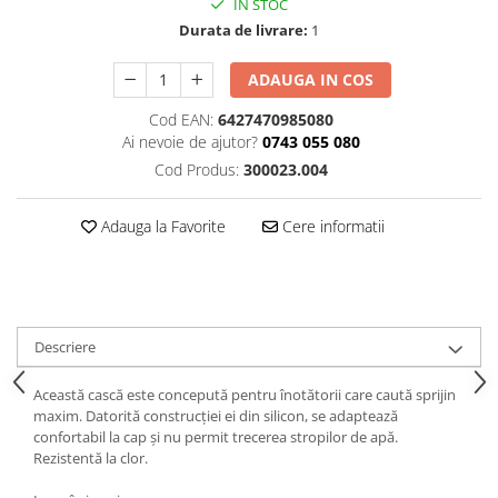
IN STOC
Durata de livrare:
1
ADAUGA IN COS
Cod EAN:
6427470985080
Ai nevoie de ajutor?
0743 055 080
Cod Produs:
300023.004
Adauga la Favorite
Cere informatii
Descriere
Această cască este concepută pentru înotătorii care caută sprijin
maxim. Datorită construcției ei din silicon, se adaptează
confortabil la cap și nu permit trecerea stropilor de apă.
Rezistentă la clor.