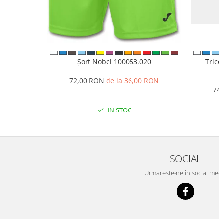
Șort Nobel 100053.020
Tri
72,00 RON
de la 36,00 RON
7
IN STOC
SOCIAL
Urmareste-ne in social me