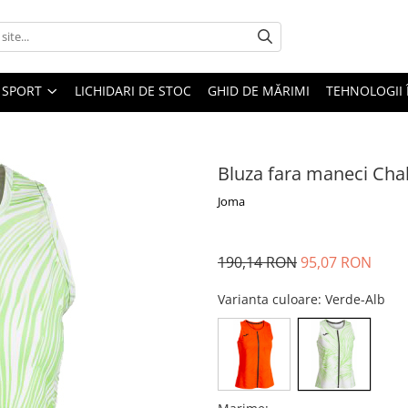
SPORT
LICHIDARI DE STOC
GHID DE MĂRIMI
TEHNOLOGII
Bluza fara maneci Cha
Joma
190,14 RON
95,07 RON
Varianta culoare
: Verde-Alb