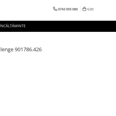
0743 055 080
0,00
 ÎNCĂLȚĂMINTE
llenge 901786.426