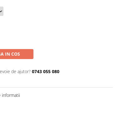
A IN COS
nevoie de ajutor?
0743 055 080
informatii