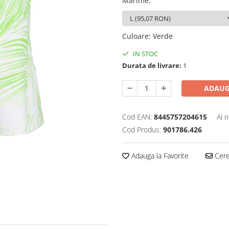
Marime
:
Culoare
:
Verde
IN STOC
Durata de livrare:
1
ADAUG
Cod EAN:
8445757204615
Ai 
Cod Produs:
901786.426
Adauga la Favorite
Cere 