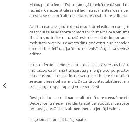
Maiou pentru femei. Este o cămașă tehnică creată special p
rachetă. Caracteristicile sale îl fac îmbrăcămintea ideală pen
acestea se remarcă ultra lejeritate, respirabilitate și libert
Acest maiou are gâtul rotund însoțit de elastic, precum și î
ca tricoul să se adapteze confortabil formei fizice a tenisme
liber. În sporturile cu rachetă, este deosebit de important 
mobilității brațelor. La acesta din urmă contribuie spatele 
omoplații astfel încât jucătorul de tenis înlănțuie să servea
odihnă.
Este confecționat din țesătură plasă ușoară și respirabilă. F
microscopice elimină transpirația și menține corpul jucătoru
plus, prezintă un spate încrucișat cu deschidere centrală, si
se acumulează cel mai mult. Datorită contactului direct al a
transpirație dispar rapid și nu deranjează.
Design izbitor cu sublimare multicoloră care creează un efe
Decorul central iese în evidență atât pe față, cât și pe spate
termosigilate. Obiectivul: menținerea lejerității hainei.
Logo Joma imprimat față și spate.