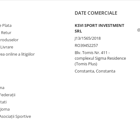
DATE COMERCIALE
 Plata
KSVI SPORT INVESTMENT
@
SRL
e Retur
J13/1565/2018
Produselor
RO39452257
 Livrare
Blv. Tomis Nr. 411 -
a online a litigiilor
complexul Sigma Residence
(Tomis Plus)
Constanta, Constanta
oma
Federații
utati
 Joma
Asociații Sportive