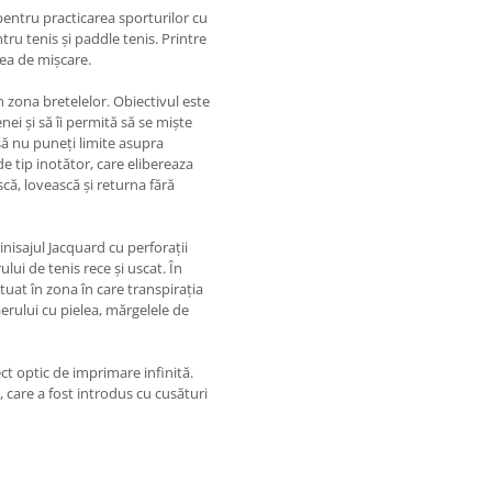
entru practicarea sporturilor cu
tru tenis și paddle tenis. Printre
atea de mișcare.
n zona bretelelor. Obiectivul este
nei și să îi permită să se miște
să nu puneți limite asupra
de tip inotător, care elibereaza
scă, lovească și returna fără
inisajul Jacquard cu perforații
lui de tenis rece și uscat. În
tuat în zona în care transpirația
erului cu pielea, mărgelele de
ct optic de imprimare infinită.
, care a fost introdus cu cusături