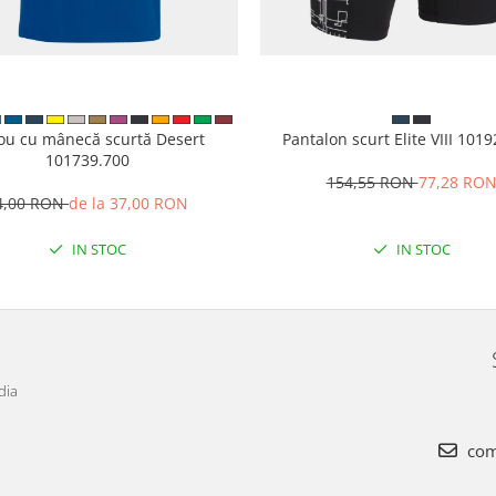
cou cu mânecă scurtă Desert
Pantalon scurt Elite VIII 101
101739.700
154,55 RON
77,28 RO
4,00 RON
de la 37,00 RON
IN STOC
IN STOC
dia
com