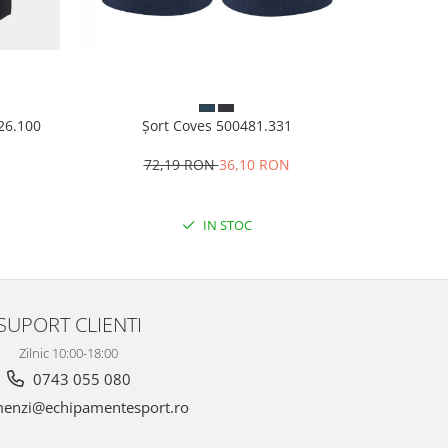
926.100
Șort Coves 500481.331
Șor
N
72,19 RON
36,10 RON
1
IN STOC
SUPORT CLIENTI
Zilnic 10:00-18:00
0743 055 080
enzi@echipamentesport.ro