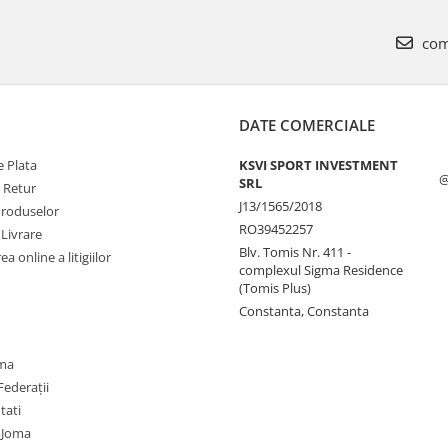
com
DATE COMERCIALE
 Plata
KSVI SPORT INVESTMENT
@
SRL
e Retur
J13/1565/2018
Produselor
RO39452257
 Livrare
Blv. Tomis Nr. 411 -
a online a litigiilor
complexul Sigma Residence
(Tomis Plus)
Constanta, Constanta
oma
Federații
utati
 Joma