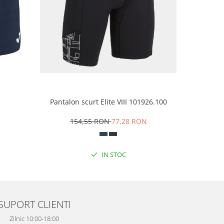
Pantalon scurt Elite VIII 101926.100
Pantofi te
154,55 RON
77,28 RON
28
Albast
IN STOC
SUPORT CLIENTI
Zilnic 10:00-18:00