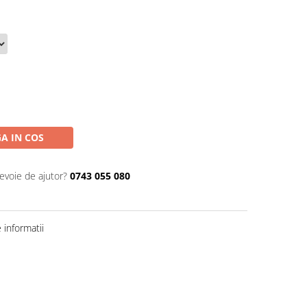
A IN COS
nevoie de ajutor?
0743 055 080
informatii