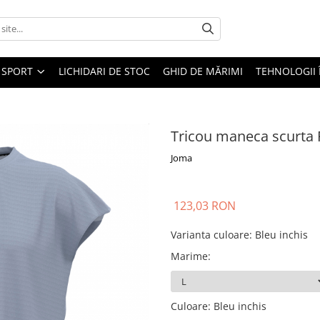
SPORT
LICHIDARI DE STOC
GHID DE MĂRIMI
TEHNOLOGII
Tricou maneca scurta 
Joma
123,03 RON
Varianta culoare
:
Bleu inchis
Marime
:
Culoare
:
Bleu inchis