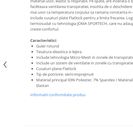
material usor, elastic si respirabil. Pe spate, are inserata 
faciliteaza ventilarea transpiratiei, insotita de o deschidere 
mai usor ca temperatura corpului sa ramana constanta i
include cusaturi plate Flatlock pentru a limita frecarea. Log
termosudat cu tehnologia JOMA SPORTECH, care nu adauga
creste confortul.
Caracteristici
Guler rotund
Tesatura eleastica si lejera
Include tehnologia Micro-Mesh in zonele de transpiratie
Include un sistem de ventilatie in zonele cu transpirati
Cusaturi plane Flatlock
Tip de potrivire: semi-imprejmuit
Material principal 93% Poliester, 7% Spandex / Materia
Elastan
Informatii conformitate produs