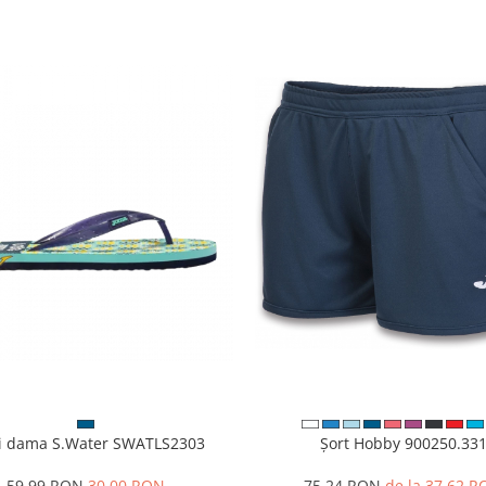
i dama S.Water SWATLS2303
Șort Hobby 900250.33
59,99 RON
30,00 RON
75,24 RON
de la 37,62 