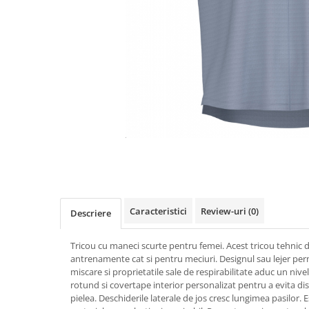
Mingi alte sporturi
Volei
Jachete
Salopete
Seturi
Jambiere
Seturi
Sorturi
Mingi fotbal
Yoga
Pantaloni
Sorturi
Treninguri
Ochelari inot
Seturi
Topuri
Tricouri
Palete Padel
Treninguri
Treninguri
Veste
Prosoape
Veste
Veste
Incaltaminte
Rucsacuri
Incaltaminte
Incaltaminte
Confort - Casual
Saci
Alergare - Atletism
Alergare - Atletism
Fotbal si fotbal de sala
Confort - Casual
Confort - Casual
Papuci
Sepci si palarii
Drumetii
Drumetii
Sandale
Sosete
Fotbal si fotbal de sala
Fotbal si fotbal de sala
Sport
Veste antrenament
Papuci
Papuci
Caracteristici
Review-uri
(0)
Descriere
Sandale
Sandale
Tenis - Padel
Tenis - Padel
Tricou cu maneci scurte pentru femei. Acest tricou tehnic 
Trail
Trail
antrenamente cat si pentru meciuri. Designul sau lejer per
miscare si proprietatile sale de respirabilitate aduc un nive
Volei - Handbal
Volei - Handbal
rotund si covertape interior personalizat pentru a evita di
pielea. Deschiderile laterale de jos cresc lungimea pasilor. 