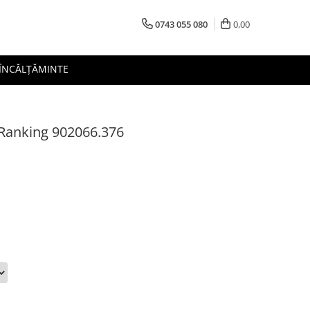
0743 055 080
0,00
 ÎNCĂLȚĂMINTE
Ranking 902066.376