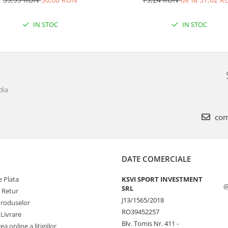
IN STOC
IN STOC
dia
com
DATE COMERCIALE
 Plata
KSVI SPORT INVESTMENT
@
SRL
e Retur
J13/1565/2018
Produselor
RO39452257
 Livrare
Blv. Tomis Nr. 411 -
a online a litigiilor