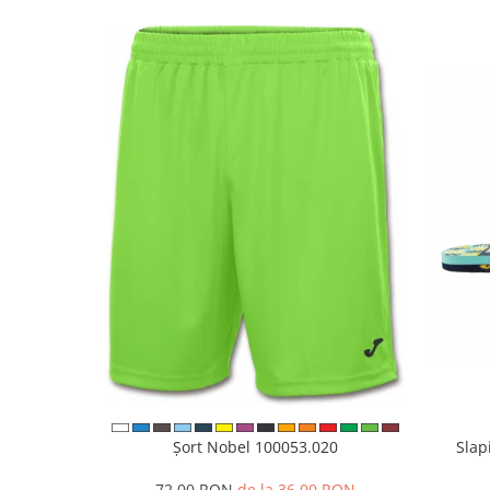
Șort Nobel 100053.020
Slap
72,00 RON
de la 36,00 RON