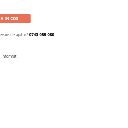
A IN COS
nevoie de ajutor?
0743 055 080
informatii