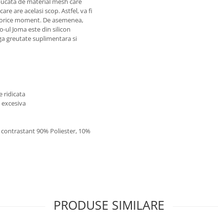
o bucata de material mesh care
care are acelasi scop. Astfel, va fi
n orice moment. De asemenea,
o-ul Joma este din silicon
 greutate suplimentara si
 ridicata
e excesiva
l contrastant 90% Poliester, 10%
PRODUSE SIMILARE