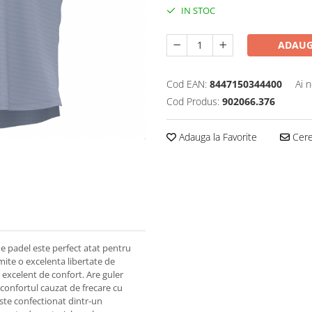
IN STOC
ADAUG
Cod EAN:
8447150344400
Ai 
Cod Produs:
902066.376
Adauga la Favorite
Cere 
de padel este perfect atat pentru
mite o excelenta libertate de
l excelent de confort. Are guler
sconfortul cauzat de frecare cu
Este confectionat dintr-un