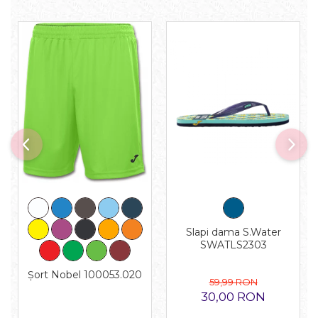
Slapi dama S.Water
SWATLS2303
Șort Nobel 100053.020
59,99 RON
30,00 RON