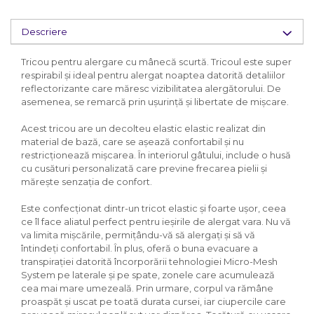
Descriere
Tricou pentru alergare cu mânecă scurtă. Tricoul este super
respirabil și ideal pentru alergat noaptea datorită detaliilor
reflectorizante care măresc vizibilitatea alergătorului. De
asemenea, se remarcă prin ușurință și libertate de mișcare.
Acest tricou are un decolteu elastic elastic realizat din
material de bază, care se așează confortabil și nu
restricționează mișcarea. În interiorul gâtului, include o husă
cu cusături personalizată care previne frecarea pielii și
mărește senzația de confort.
Este confecționat dintr-un tricot elastic și foarte ușor, ceea
ce îl face aliatul perfect pentru ieșirile de alergat vara. Nu vă
va limita mișcările, permițându-vă să alergați și să vă
întindeți confortabil. În plus, oferă o buna evacuare a
transpirației datorită încorporării tehnologiei Micro-Mesh
System pe laterale și pe spate, zonele care acumulează
cea mai mare umezeală. Prin urmare, corpul va rămâne
proaspăt și uscat pe toată durata cursei, iar ciupercile care