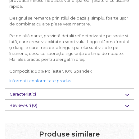
provoacă mirosul neplăcut vor dispărea. Țesătură cu uscare
rapidă.
Designul se remarcă prin stilul de bază și simplu, foarte ușor
de combinat cu alte piese vestimentare.
Pe de altă parte, prezintă detalii reflectorizante pe spate și
față, care cresc vizibilitatea sportivului. Logo-ul Joma frontal
și dungile care trec de-a lungul spatelui sunt vizibile pe
întuneric, ceea ce sporește siguranța pe timp de noapte.
Mai ales practic pentru alergat în oraș.
Compoziție: 90% Poliester, 10% Spandex
Informatii conformitate produs
Caracteristici
Review-uri
(0)
Produse similare