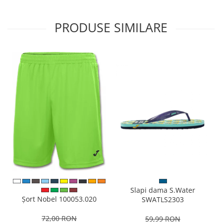
PRODUSE SIMILARE
Slapi dama S.Water
Șort Nobel 100053.020
SWATLS2303
72,00 RON
59,99 RON