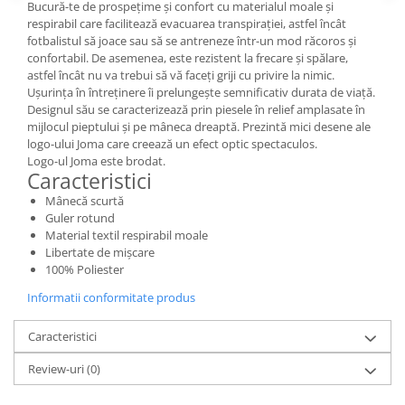
Bucură-te de prospețime și confort cu materialul moale și
respirabil care facilitează evacuarea transpirației, astfel încât
fotbalistul să joace sau să se antreneze într-un mod răcoros și
confortabil. De asemenea, este rezistent la frecare și spălare,
astfel încât nu va trebui să vă faceți griji cu privire la nimic.
Ușurința în întreținere îi prelungește semnificativ durata de viață.
Designul său se caracterizează prin piesele în relief amplasate în
mijlocul pieptului și pe mâneca dreaptă. Prezintă mici desene ale
logo-ului Joma care creează un efect optic spectaculos.
Logo-ul Joma este brodat.
Caracteristici
Mânecă scurtă
Guler rotund
Material textil respirabil moale
Libertate de mișcare
100% Poliester
Informatii conformitate produs
Caracteristici
Review-uri
(0)