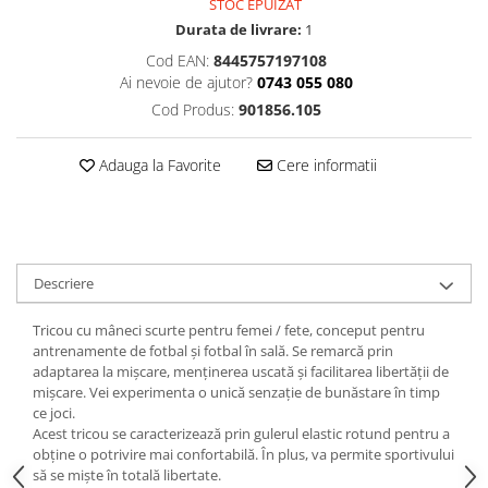
STOC EPUIZAT
Durata de livrare:
1
Cod EAN:
8445757197108
Ai nevoie de ajutor?
0743 055 080
Cod Produs:
901856.105
Adauga la Favorite
Cere informatii
Descriere
Tricou cu mâneci scurte pentru femei / fete, conceput pentru
antrenamente de fotbal și fotbal în sală. Se remarcă prin
adaptarea la mișcare, menținerea uscată și facilitarea libertății de
mișcare. Vei experimenta o unică senzație de bunăstare în timp
ce joci.
Acest tricou se caracterizează prin gulerul elastic rotund pentru a
obține o potrivire mai confortabilă. În plus, va permite sportivului
să se miște în totală libertate.