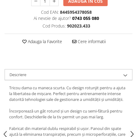
ADAUGA IN COS
Cod EAN:
8445954378058
Ai nevoie de ajutor?
0743 055 080
Cod Produs:
902023.433
Adauga la Favorite
Cere informatii
Descriere
Tricou dama cu maneca scurta. Cu design rotunjit pentru a ajuta
la libertatea de mișcare. Perfect pentru antrenamente intense
datorită tehnologiei sale de gestionare a umidității și umidității.
Încorporează un gât rotund și un design cu semi-fătură pentru
confort. Deschiderile de la tiv permit un pas mai larg.
Fabricat din material dublu respirabil și ușor. Panoul din spate
ajută la eliminarea transpirației, precum și microperforațiile, care