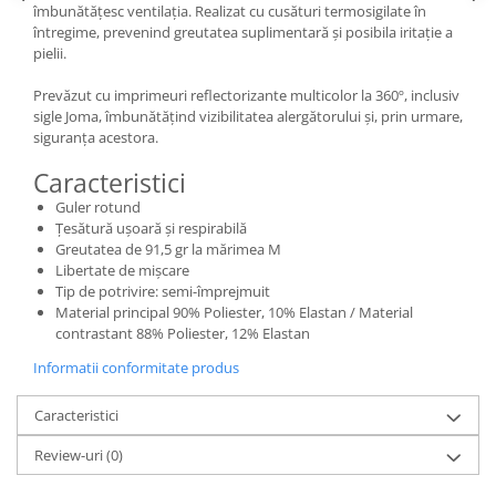
îmbunătățesc ventilația. Realizat cu cusături termosigilate în
întregime, prevenind greutatea suplimentară și posibila iritație a
pielii.
Prevăzut cu imprimeuri reflectorizante multicolor la 360º, inclusiv
sigle Joma, îmbunătățind vizibilitatea alergătorului și, prin urmare,
siguranța acestora.
Caracteristici
Guler rotund
Țesătură ușoară și respirabilă
Greutatea de 91,5 gr la mărimea M
Libertate de mișcare
Tip de potrivire: semi-împrejmuit
Material principal 90% Poliester, 10% Elastan / Material
contrastant 88% Poliester, 12% Elastan
Informatii conformitate produs
Caracteristici
Review-uri
(0)