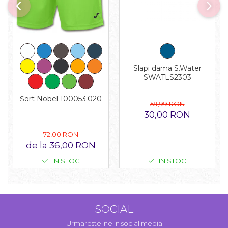
Slapi dama S.Water
SWATLS2303
Șort Nobel 100053.020
59,99 RON
30,00 RON
72,00 RON
de la 36,00 RON
IN STOC
IN STOC
SOCIAL
Urmareste-ne in social media