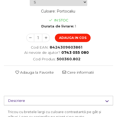
Culoare
:
Portocaliu
IN STOC
Durata de livrare:
1
ADAUGA IN COS
Cod EAN:
8424309603861
Ai nevoie de ajutor?
0743 055 080
Cod Produs:
500360.802
Adauga la Favorite
Cere informatii
Descriere
Tricou cu bretele largi cu culoare contrastantă pe gât și
gâturi. Logo cu serigrafie pe piept și pe spate.