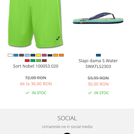
Slapi dama S.Water
Șort Nobel 100053.020
SWATLS2303
72,00 RON
59,99 RON
de la 36,00 RON
30,00 RON
IN STOC
IN STOC
SOCIAL
Urmareste-ne in social media