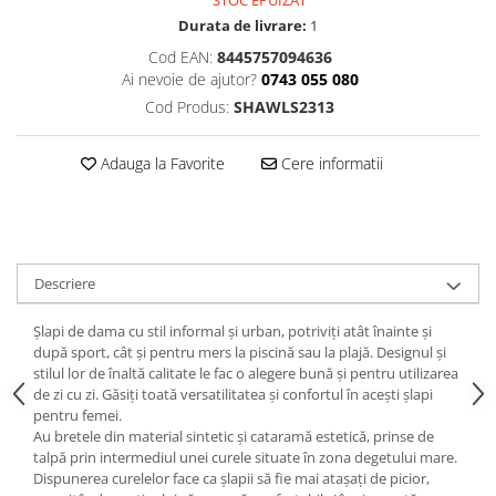
STOC EPUIZAT
Durata de livrare:
1
Cod EAN:
8445757094636
Ai nevoie de ajutor?
0743 055 080
Cod Produs:
SHAWLS2313
Adauga la Favorite
Cere informatii
Descriere
Șlapi de dama cu stil informal și urban, potriviți atât înainte și
după sport, cât și pentru mers la piscină sau la plajă. Designul și
stilul lor de înaltă calitate le fac o alegere bună și pentru utilizarea
de zi cu zi. Găsiți toată versatilitatea și confortul în acești șlapi
pentru femei.
Au bretele din material sintetic și cataramă estetică, prinse de
talpă prin intermediul unei curele situate în zona degetului mare.
Dispunerea curelelor face ca șlapii să fie mai atașați de picior,