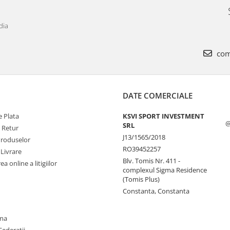
dia
com
DATE COMERCIALE
 Plata
KSVI SPORT INVESTMENT
@
SRL
e Retur
J13/1565/2018
Produselor
RO39452257
 Livrare
Blv. Tomis Nr. 411 -
a online a litigiilor
complexul Sigma Residence
(Tomis Plus)
Constanta, Constanta
oma