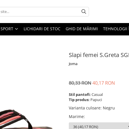
SPORT
LICHIDARI DE STOC
GHID DE MĂRIMI
TEHNOLOGII
Slapi femei S.Greta S
Joma
80,33 RON
40,17 RON
Stil pantofi:
Casual
Tip produs:
Papuci
Varianta culoare
:
Negru
Marime
: