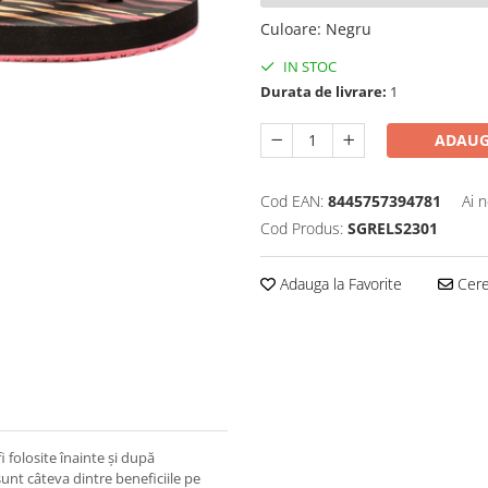
Culoare
:
Negru
IN STOC
Durata de livrare:
1
ADAUG
Cod EAN:
8445757394781
Ai 
Cod Produs:
SGRELS2301
Adauga la Favorite
Cere 
i folosite înainte și după
sunt câteva dintre beneficiile pe