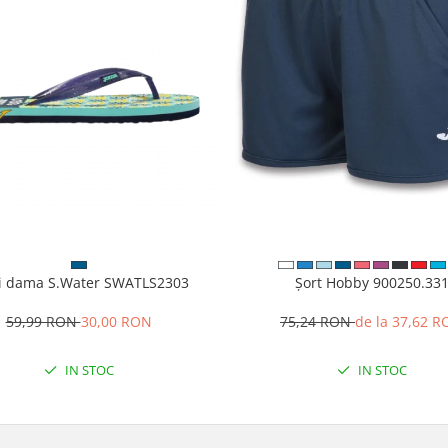
i dama S.Water SWATLS2303
Șort Hobby 900250.33
59,99 RON
30,00 RON
75,24 RON
de la 37,62 
IN STOC
IN STOC