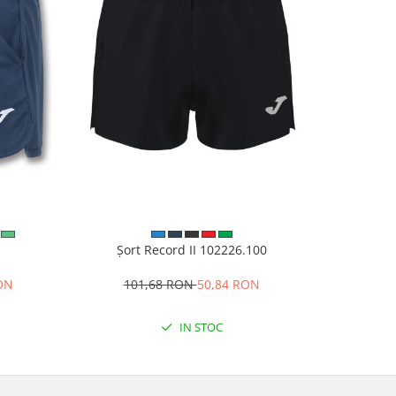
1
Șort Record II 102226.100
Slapi
RON
101,68 RON
50,84 RON
8
IN STOC