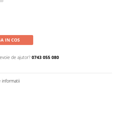
A IN COS
nevoie de ajutor?
0743 055 080
informatii