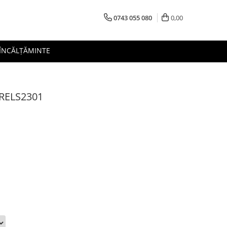
0743 055 080
0,00
 ÎNCĂLȚĂMINTE
GRELS2301