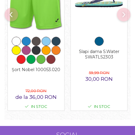
Slapi dama S.Water
SWATLS2303
Șort Nobel 100053.020
59,99 RON
30,00 RON
72,00 RON
de la 36,00 RON
IN STOC
IN STOC
SOCIAL