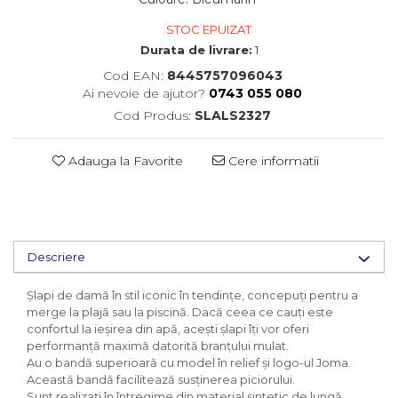
STOC EPUIZAT
Durata de livrare:
1
Cod EAN:
8445757096043
Ai nevoie de ajutor?
0743 055 080
Cod Produs:
SLALS2327
Adauga la Favorite
Cere informatii
Descriere
Șlapi de damă în stil iconic în tendințe, concepuți pentru a
merge la plajă sau la piscină. Dacă ceea ce cauți este
confortul la ieșirea din apă, acești șlapi îți vor oferi
performanță maximă datorită branțului mulat.
Au o bandă superioară cu model în relief și logo-ul Joma.
Această bandă facilitează susținerea piciorului.
Sunt realizați în întregime din material sintetic de lungă