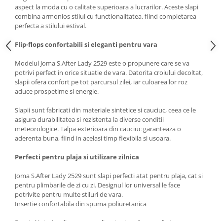
aspect la moda cu o calitate superioara a lucrarilor. Aceste slapi
combina armonios stilul cu functionalitatea, fiind completarea
perfecta a stilului estival.
Flip-flops confortabili si eleganti pentru vara
Modelul Joma S.After Lady 2529 este o propunere care se va
potrivi perfect in orice situatie de vara. Datorita croiului decoltat,
slapii ofera confort pe tot parcursul zilei, iar culoarea lor roz
aduce prospetime si energie.
Slapii sunt fabricati din materiale sintetice si cauciuc, ceea ce le
asigura durabilitatea si rezistenta la diverse conditii
meteorologice. Talpa exterioara din cauciuc garanteaza o
aderenta buna, fiind in acelasi timp flexibila si usoara.
Perfecti pentru plaja si utilizare zilnica
Joma S.After Lady 2529 sunt slapi perfecti atat pentru plaja, cat si
pentru plimbarile de zi cu zi. Designul lor universal le face
potrivite pentru multe stiluri de vara.
Insertie confortabila din spuma poliuretanica