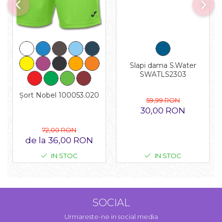
Slapi dama S.Water
SWATLS2303
Șort Nobel 100053.020
59,99 RON
30,00 RON
72,00 RON
de la 36,00 RON
IN STOC
IN STOC
SOCIAL
Urmareste-ne in social media