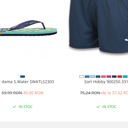
i dama S.Water SWATLS2303
Șort Hobby 900250.33
59,99 RON
30,00 RON
75,24 RON
de la 37,62 
IN STOC
IN STOC