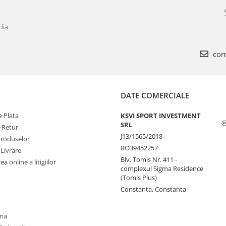
dia
com
DATE COMERCIALE
 Plata
KSVI SPORT INVESTMENT
@
SRL
e Retur
J13/1565/2018
Produselor
RO39452257
 Livrare
Blv. Tomis Nr. 411 -
a online a litigiilor
complexul Sigma Residence
(Tomis Plus)
Constanta, Constanta
oma