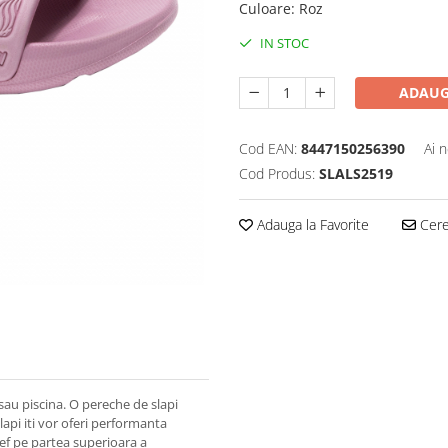
Culoare
:
Roz
IN STOC
ADAUG
Cod EAN:
8447150256390
Ai 
Cod Produs:
SLALS2519
Adauga la Favorite
Cere 
 sau piscina. O pereche de slapi
lapi iti vor oferi performanta
ief pe partea superioara a