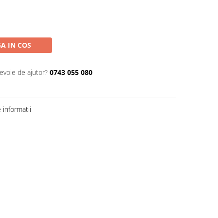
A IN COS
nevoie de ajutor?
0743 055 080
informatii