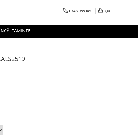
0743 055 080
0,00
 ÎNCĂLȚĂMINTE
LALS2519