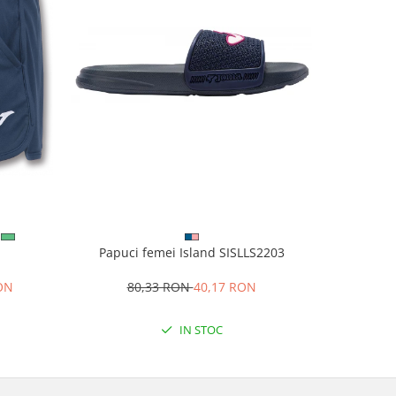
Papuci femei Island SISLLS2203
1
Slapi
80,33 RON
40,17 RON
RON
8
IN STOC