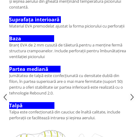
și ieșirea aerului din gheată menținând temperatura piciorului
constantă.
Suprafața interioară
Material EVA premodelat ajustat la forma piciorului cu perforații
Baza
Branț EVA de 2 mm cusută de tăietură.pentru a menține fermă
structura crampoanelor. Include perforații pentru îmbunătațirea
ventilației piciorului
Partea mediană
Jumătatea de talpă este confecțiunată cu densitate dublă din
filon, în partea superioară are o mai mare fermitate (suport 50)
pentru a oferi stabilitate iar partea inferioară este realizată cu o
tehnologie Rebound 2.0.
Talpă
Talpa este confecționată din cauciuc de înaltă calitate, include
perforații ce facilitează intrarea și ieșirea aerului.